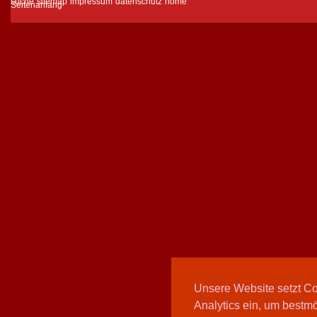
suche
sitemap
impressum
datenschutz
home
Unsere Website setzt C
Analytics ein, um bestmö