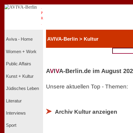
.
P
R
.
AVIVA-Berlin > Kultur
Aviva - Home
Women + Work
Public Affairs
A
V
I
V
A-Berlin.de im August 202
Kunst + Kultur
Unsere aktuellen Top - Themen:
Jüdisches Leben
Literatur
Archiv Kultur anzeigen
Interviews
Sport