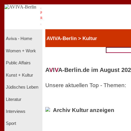
.
P
R
.
AVIVA-Berlin > Kultur
Aviva - Home
Women + Work
Public Affairs
A
V
I
V
A-Berlin.de im August 202
Kunst + Kultur
Unsere aktuellen Top - Themen:
Jüdisches Leben
Literatur
Archiv Kultur anzeigen
Interviews
Sport