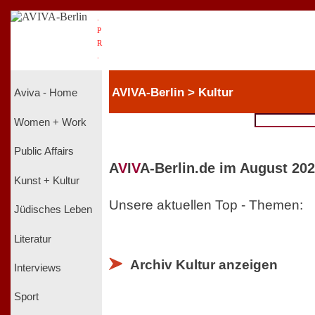
.
P
R
.
AVIVA-Berlin > Kultur
Aviva - Home
Women + Work
Public Affairs
A
V
I
V
A-Berlin.de im August 202
Kunst + Kultur
Unsere aktuellen Top - Themen:
Jüdisches Leben
Literatur
Archiv Kultur anzeigen
Interviews
Sport