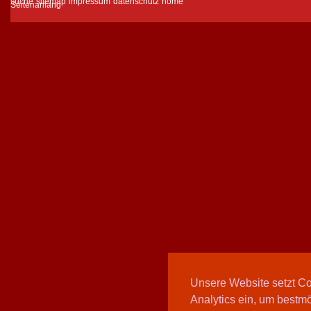
suche
sitemap
impressum
datenschutz
home
Unsere Website setzt C
Analytics ein, um bestmö