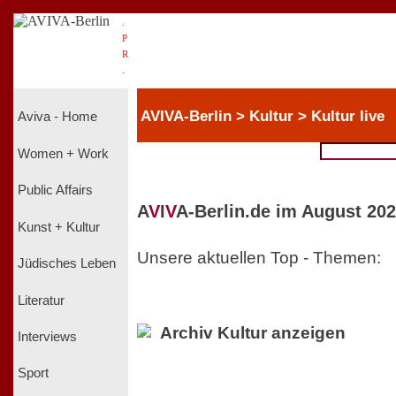
.
P
R
.
AVIVA-Berlin > Kultur > Kultur live
Aviva - Home
Women + Work
Public Affairs
A
V
I
V
A-Berlin.de im August 202
Kunst + Kultur
Unsere aktuellen Top - Themen:
Jüdisches Leben
Literatur
Archiv Kultur anzeigen
Interviews
Sport