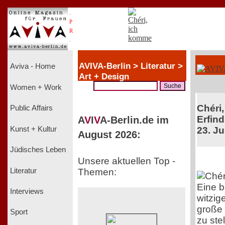
.
P
R
.
AVIVA-Berlin > Literatur >
Aviva - Home
Art + Design
Women + Work
Chéri,
Public Affairs
Erfind
A
V
I
V
A-Berlin.de im
Kunst + Kultur
23. Ju
August 2026:
Jüdisches Leben
Unsere aktuellen Top -
Literatur
Themen:
Eine 
Interviews
witzig
große 
Sport
zu ste