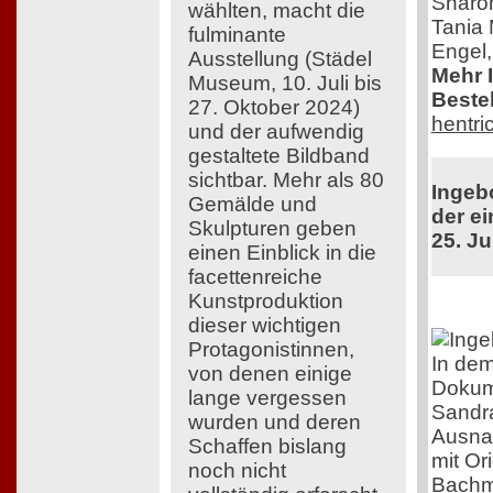
Sharon
wählten, macht die
Tania 
fulminante
Engel,
Ausstellung (Städel
Mehr 
Museum, 10. Juli bis
Bestel
27. Oktober 2024)
hentri
und der aufwendig
gestaltete Bildband
sichtbar. Mehr als 80
Ingeb
Gemälde und
der ei
Skulpturen geben
25. Ju
einen Einblick in die
facettenreiche
Kunstproduktion
dieser wichtigen
Protagonistinnen,
In dem
von denen einige
Dokume
lange vergessen
Sandra
wurden und deren
Ausna
Schaffen bislang
mit Or
noch nicht
Bachma