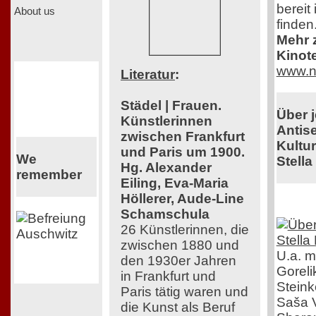
bereit
About us
finden
Mehr z
Kinot
www.n
Literatur
:
Städel | Frauen.
Über 
Künstlerinnen
Antis
zwischen Frankfurt
Kultu
und Paris um 1900.
We
Stella
Hg. Alexander
remember
Eiling, Eva-Maria
Höllerer, Aude-Line
Schamschula
26 Künstlerinnen, die
zwischen 1880 und
U.a. m
den 1930er Jahren
Gorel
in Frankfurt und
Steink
Paris tätig waren und
Saša V
die Kunst als Beruf