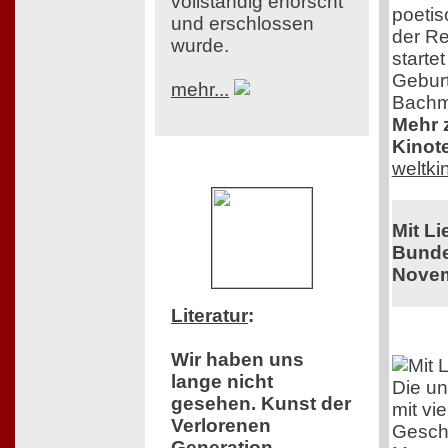
vollständig erforscht
poeti
und erschlossen
der Re
wurde.
starte
Geburt
mehr...
Bachm
Mehr z
Kinot
weltk
Mit L
Bunde
Novem
Literatur
:
Wir haben uns
lange nicht
Die un
gesehen. Kunst der
mit vi
Verlorenen
Geschi
Generation.