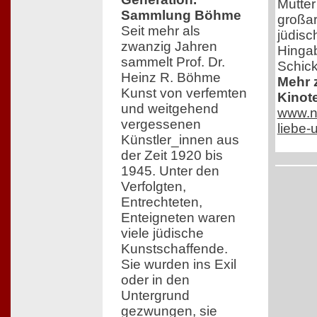
Mutter
Sammlung Böhme
großar
Seit mehr als
jüdisc
zwanzig Jahren
Hingab
sammelt Prof. Dr.
Schick
Heinz R. Böhme
Mehr z
Kunst von verfemten
Kinot
und weitgehend
www.ne
vergessenen
liebe
Künstler_innen aus
der Zeit 1920 bis
1945. Unter den
Verfolgten,
Entrechteten,
Enteigneten waren
viele jüdische
Kunstschaffende.
Sie wurden ins Exil
oder in den
Untergrund
gezwungen, sie