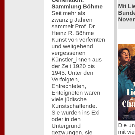
Mit L
Sammlung Böhme
Bunde
Seit mehr als
Novem
zwanzig Jahren
sammelt Prof. Dr.
Heinz R. Böhme
Kunst von verfemten
und weitgehend
vergessenen
Künstler_innen aus
der Zeit 1920 bis
1945. Unter den
Verfolgten,
Entrechteten,
Enteigneten waren
viele jüdische
Kunstschaffende.
Sie wurden ins Exil
oder in den
Die un
Untergrund
mit vi
gezwungen, sie