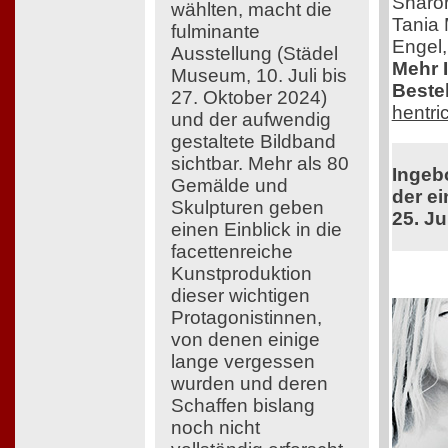
Sharon
wählten, macht die
Tania 
fulminante
Engel,
Ausstellung (Städel
Mehr 
Museum, 10. Juli bis
Bestel
27. Oktober 2024)
hentri
und der aufwendig
gestaltete Bildband
sichtbar. Mehr als 80
Ingeb
Gemälde und
der ei
Skulpturen geben
25. Ju
einen Einblick in die
facettenreiche
Kunstproduktion
dieser wichtigen
Protagonistinnen,
von denen einige
lange vergessen
wurden und deren
Schaffen bislang
noch nicht