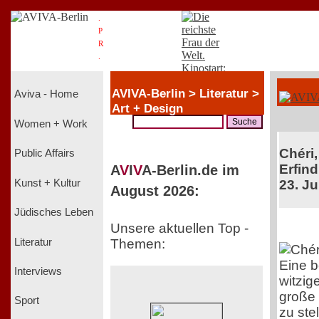
.
P
R
.
AVIVA-Berlin > Literatur >
Aviva - Home
Art + Design
Women + Work
Chéri,
Public Affairs
Erfind
A
V
I
V
A-Berlin.de im
Kunst + Kultur
23. Ju
August 2026:
Jüdisches Leben
Unsere aktuellen Top -
Literatur
Themen:
Eine 
Interviews
witzig
große 
Sport
zu ste