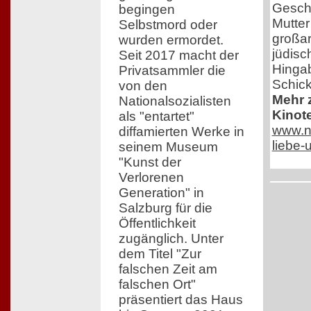
Geschi
begingen
Mutter
Selbstmord oder
großar
wurden ermordet.
jüdisc
Seit 2017 macht der
Hingab
Privatsammler die
Schick
von den
Mehr z
Nationalsozialisten
Kinot
als "entartet"
www.ne
diffamierten Werke in
liebe
seinem Museum
"Kunst der
Verlorenen
Generation" in
Salzburg für die
Öffentlichkeit
zugänglich. Unter
dem Titel "Zur
falschen Zeit am
falschen Ort"
präsentiert das Haus