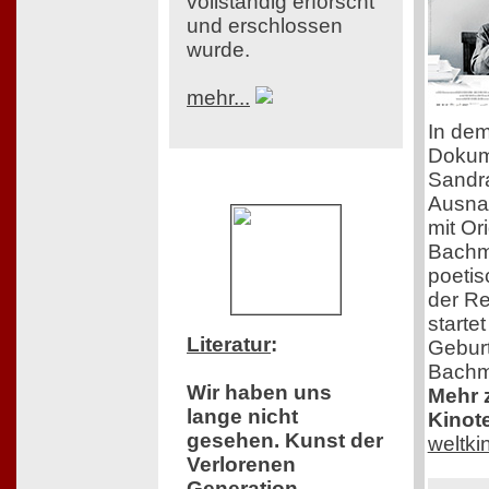
vollständig erforscht
und erschlossen
wurde.
mehr...
In dem
Dokume
Sandra
Ausna
mit Or
Bachma
poeti
der Re
starte
Literatur
:
Geburt
Bachm
Wir haben uns
Mehr z
lange nicht
Kinot
gesehen. Kunst der
weltk
Verlorenen
Generation.