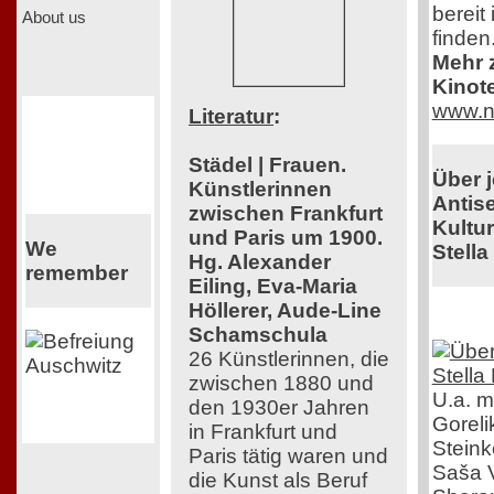
bereit
About us
finden
Mehr z
Kinot
www.n
Literatur
:
Städel | Frauen.
Über 
Künstlerinnen
Antis
zwischen Frankfurt
Kultu
und Paris um 1900.
We
Stella
Hg. Alexander
remember
Eiling, Eva-Maria
Höllerer, Aude-Line
Schamschula
26 Künstlerinnen, die
zwischen 1880 und
U.a. m
den 1930er Jahren
Gorel
in Frankfurt und
Steink
Paris tätig waren und
Saša V
die Kunst als Beruf