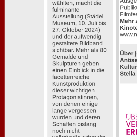
Ausge
wählten, macht die
Publik
fulminante
Filmfe
Ausstellung (Städel
Mehr z
Museum, 10. Juli bis
Kinot
27. Oktober 2024)
www.n
und der aufwendig
gestaltete Bildband
sichtbar. Mehr als 80
Über 
Gemälde und
Antis
Skulpturen geben
Kultu
einen Einblick in die
Stella
facettenreiche
Kunstproduktion
dieser wichtigen
Protagonistinnen,
von denen einige
lange vergessen
wurden und deren
Schaffen bislang
noch nicht