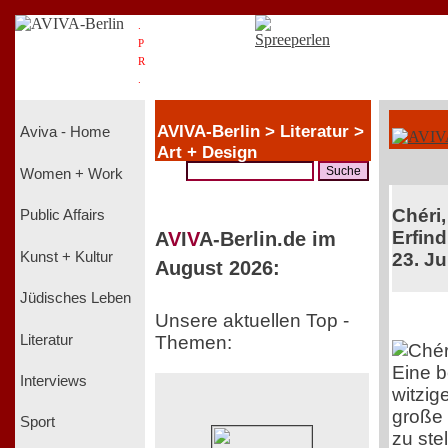
.
P
R
.
AVIVA-Berlin > Literatur >
Aviva - Home
Art + Design
Women + Work
Chéri,
Public Affairs
Erfind
A
V
I
V
A-Berlin.de im
Kunst + Kultur
23. Ju
August 2026:
Jüdisches Leben
Unsere aktuellen Top -
Literatur
Themen:
Eine 
Interviews
witzig
große 
Sport
zu ste