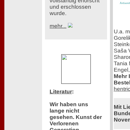
vollständig erforscht
und erschlossen
wurde.
mehr...
U.a. m
Gorel
Steink
Saša V
Sharon
Tania 
Engel,
Mehr 
Bestel
hentri
Literatur
:
Wir haben uns
Mit L
lange nicht
Bunde
gesehen. Kunst der
Novem
Verlorenen
Generation.