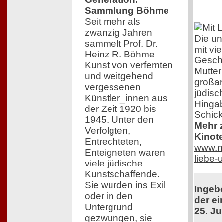
Sammlung Böhme
Seit mehr als
zwanzig Jahren
Die un
sammelt Prof. Dr.
mit vi
Heinz R. Böhme
Geschi
Kunst von verfemten
Mutter
und weitgehend
großar
vergessenen
jüdisc
Künstler_innen aus
Hingab
der Zeit 1920 bis
Schick
1945. Unter den
Mehr z
Verfolgten,
Kinot
Entrechteten,
www.ne
Enteigneten waren
liebe
viele jüdische
Kunstschaffende.
Sie wurden ins Exil
Ingeb
oder in den
der ei
Untergrund
25. Ju
gezwungen, sie