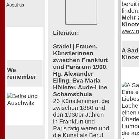
bereit
About us
finden
Mehr z
Kinot
www.n
Literatur
:
Städel | Frauen.
A Sad
Künstlerinnen
Kinost
zwischen Frankfurt
und Paris um 1900.
We
Hg. Alexander
remember
Eiling, Eva-Maria
Höllerer, Aude-Line
Eine e
Schamschula
Liebes
26 Künstlerinnen, die
Lache
zwischen 1880 und
einen 
den 1930er Jahren
Überle
in Frankfurt und
Humor 
Paris tätig waren und
die au
die Kunst als Beruf