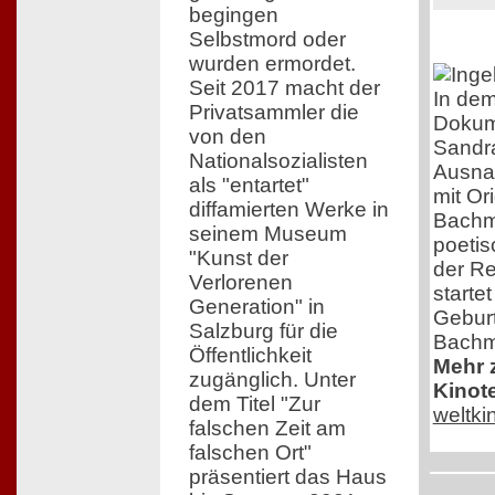
begingen
Selbstmord oder
wurden ermordet.
Seit 2017 macht der
In dem
Privatsammler die
Dokume
von den
Sandra
Nationalsozialisten
Ausna
als "entartet"
mit Or
diffamierten Werke in
Bachma
seinem Museum
poeti
"Kunst der
der Re
Verlorenen
starte
Generation" in
Geburt
Salzburg für die
Bachm
Öffentlichkeit
Mehr z
zugänglich. Unter
Kinot
dem Titel "Zur
weltk
falschen Zeit am
falschen Ort"
präsentiert das Haus