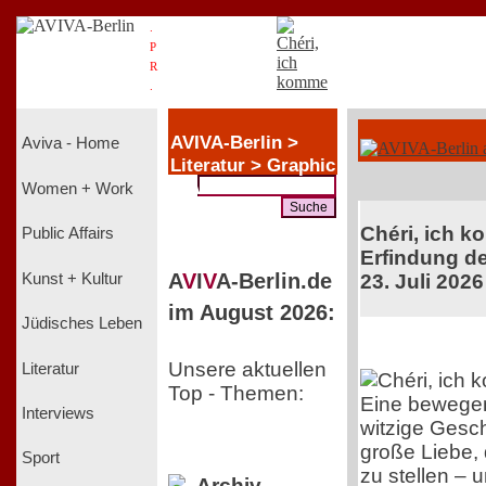
.
P
R
.
AVIVA-Berlin >
Aviva - Home
Literatur > Graphic
Novels
Women + Work
Chéri, ich k
Public Affairs
Erfindung de
A
V
I
V
A-Berlin.de
Kunst + Kultur
23. Juli 2026
im August 2026:
Jüdisches Leben
Unsere aktuellen
Literatur
Top - Themen:
Eine bewege
Interviews
witzige Gesch
große Liebe, 
Sport
zu stellen – 
Archiv