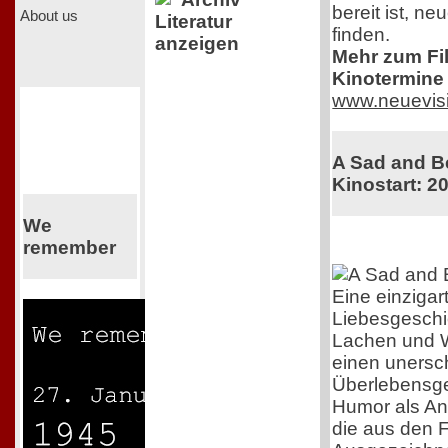
bereit ist, n
About us
Literatur
finden.
anzeigen
Mehr zum Film
Kinotermine 
www.neuevis
A Sad and Be
Kinostart: 2
We
remember
Eine einzigar
Liebesgeschi
Lachen und 
einen unersch
Überlebensgei
Humor als Ant
die aus den F