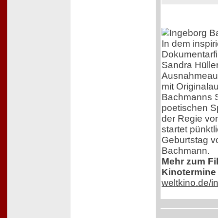
In dem inspir
Dokumentarfi
Sandra Hüller
Ausnahmeaut
mit Original
Bachmanns Sc
poetischen S
der Regie von
startet pünkt
Geburtstag v
Bachmann.
Mehr zum Film
Kinotermine 
weltkino.de/