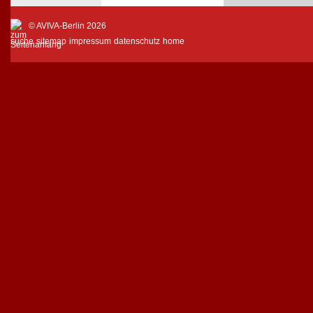
© AVIVA-Berlin 2026
suche
sitemap
impressum
datenschutz
home