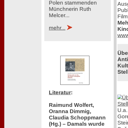
Polen stammenden
Aus
Münchnerin Ruth
Publ
Melcer...
Film
Mehr
mehr...
Kin
www
Übe
Ant
Kul
Stel
Literatur
:
Raimund Wolfert,
U.a.
Oranna Dimmig,
Gor
Claudia Schoppmann
Stei
(Hg.) – Damals wurde