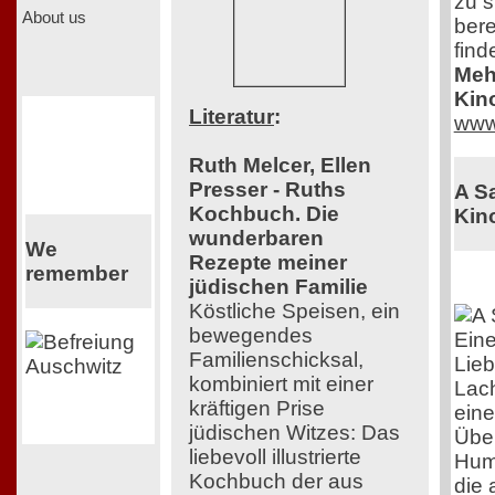
zu s
About us
bere
find
Mehr
Kin
Literatur
:
www
Ruth Melcer, Ellen
Presser - Ruths
A S
Kochbuch. Die
Kino
wunderbaren
We
Rezepte meiner
remember
jüdischen Familie
Köstliche Speisen, ein
bewegendes
Eine
Familienschicksal,
Lieb
kombiniert mit einer
Lac
kräftigen Prise
eine
jüdischen Witzes: Das
Über
liebevoll illustrierte
Humo
Kochbuch der aus
die 