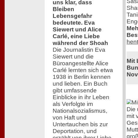
Saša
uns klar, dass
Shar
Bleiben
Tani
Lebensgefahr
Enge
bedeutete. Eva
Meh
Siewert und Alice
Best
Carlé, eine Liebe
hent
während der Shoah
Die Journalistin Eva
Siewert und die
Mit
Büroangestellte Alice
Bun
Carlé lernten sich etwa
Nov
1938 in Berlin kennen
und lieben. Ein Buch
gibt umfassende
Einblicke in ihr Leben
als Verfolgte im
Die 
Nationalsozialismus,
mit 
von Haft und
Gesc
Untertauchen bis zur
Mutt
Deportation, und
groß
erzählt von ihrer Liebe