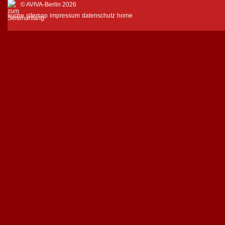
© AVIVA-Berlin 2026
suche
sitemap
impressum
datenschutz
home