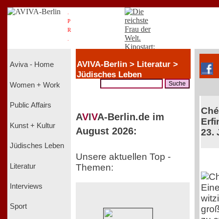
.
P
R
.
AVIVA-Berlin > Literatur >
Aviva - Home
Jüdisches Leben
Women + Work
Public Affairs
Chér
A
V
I
V
A-Berlin.de im
Erfi
Kunst + Kultur
August 2026:
23. 
Jüdisches Leben
Unsere aktuellen Top -
Literatur
Themen:
Ein
Interviews
witz
Sport
groß