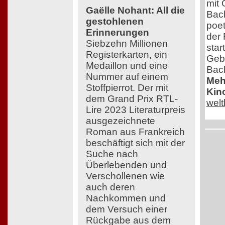
mit 
Gaëlle Nohant: All die
Bach
gestohlenen
poe
Erinnerungen
der 
Siebzehn Millionen
star
Registerkarten, ein
Geb
Medaillon und eine
Bac
Nummer auf einem
Mehr
Stoffpierrot. Der mit
Kin
dem Grand Prix RTL-
wel
Lire 2023 Literaturpreis
ausgezeichnete
Roman aus Frankreich
beschäftigt sich mit der
Suche nach
Überlebenden und
Verschollenen wie
auch deren
Nachkommen und
dem Versuch einer
Rückgabe aus dem