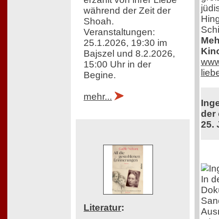
jüdi
während der Zeit der
Hing
Shoah.
Schi
Veranstaltungen:
Mehr
25.1.2026, 19:30 im
Kin
Bajszel und 8.2.2026,
www.
15:00 Uhr in der
lie
Begine.
mehr...
Ing
der 
25. 
In d
Doku
Sand
Literatur
:
Aus