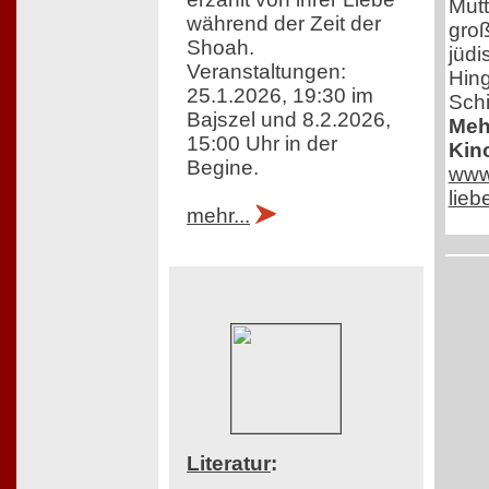
Mutt
während der Zeit der
groß
Shoah.
jüdi
Veranstaltungen:
Hing
25.1.2026, 19:30 im
Schi
Bajszel und 8.2.2026,
Mehr
15:00 Uhr in der
Kin
Begine.
www.
lie
mehr...
Literatur
: