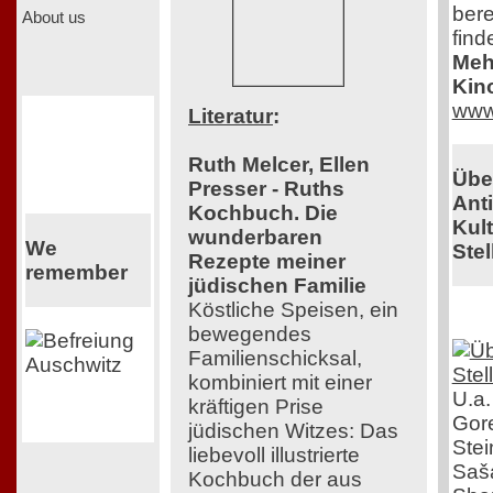
bere
About us
find
Mehr
Kin
www
Literatur
:
Ruth Melcer, Ellen
Übe
Presser - Ruths
Ant
Kochbuch. Die
Kul
wunderbaren
We
Stel
Rezepte meiner
remember
jüdischen Familie
Köstliche Speisen, ein
bewegendes
Familienschicksal,
kombiniert mit einer
U.a.
kräftigen Prise
Gor
jüdischen Witzes: Das
Stei
liebevoll illustrierte
Saša
Kochbuch der aus