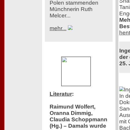
Shar
Polen stammenden
Tani
Münchnerin Ruth
Enge
Melcer...
Meh
Best
mehr...
hent
Ing
der 
25. 
Literatur
:
In d
Doku
Raimund Wolfert,
Sand
Oranna Dimmig,
Aus
Claudia Schoppmann
mit 
(Hg.) – Damals wurde
Bach