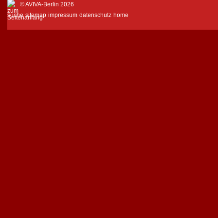
© AVIVA-Berlin 2026
suche
sitemap
impressum
datenschutz
home