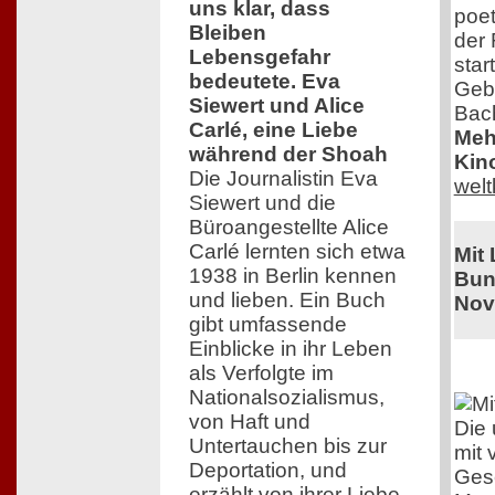
uns klar, dass
poe
Bleiben
der 
Lebensgefahr
star
bedeutete. Eva
Geb
Siewert und Alice
Bac
Carlé, eine Liebe
Mehr
während der Shoah
Kin
Die Journalistin Eva
wel
Siewert und die
Büroangestellte Alice
Carlé lernten sich etwa
Mit
1938 in Berlin kennen
Bun
und lieben. Ein Buch
Nov
gibt umfassende
Einblicke in ihr Leben
als Verfolgte im
Nationalsozialismus,
von Haft und
Die 
Untertauchen bis zur
mit 
Deportation, und
Gesc
erzählt von ihrer Liebe