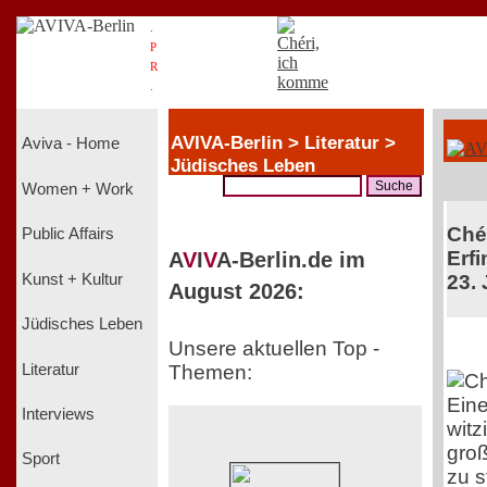
.
P
R
.
AVIVA-Berlin > Literatur >
Aviva - Home
Jüdisches Leben
Women + Work
Chér
Public Affairs
Erfi
A
V
I
V
A-Berlin.de im
Kunst + Kultur
23. 
August 2026:
Jüdisches Leben
Unsere aktuellen Top -
Literatur
Themen:
Ein
Interviews
witz
groß
Sport
zu s