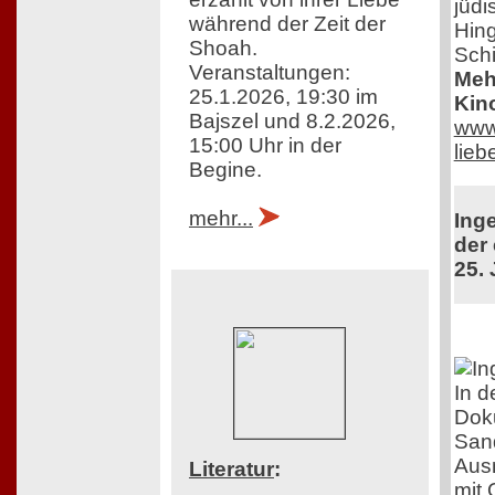
jüdi
während der Zeit der
Hing
Shoah.
Schi
Veranstaltungen:
Mehr
25.1.2026, 19:30 im
Kin
Bajszel und 8.2.2026,
www.
15:00 Uhr in der
lie
Begine.
mehr...
Ing
der 
25. 
In d
Doku
Sand
Aus
Literatur
:
mit 