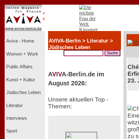
.
P
R
.
AVIVA-Berlin > Literatur >
Aviva - Home
Jüdisches Leben
Women + Work
Chér
Public Affairs
Erfi
A
V
I
V
A-Berlin.de im
Kunst + Kultur
23. 
August 2026:
Jüdisches Leben
Unsere aktuellen Top -
Literatur
Themen:
Ein
Interviews
witz
groß
Sport
zu s