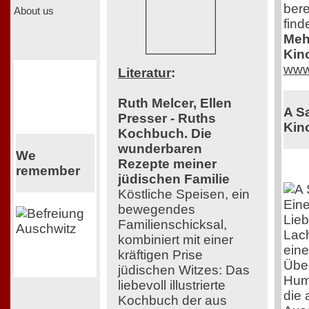
bere
About us
find
Mehr
Kin
www
Literatur
:
Ruth Melcer, Ellen
A S
Presser - Ruths
Kino
Kochbuch. Die
wunderbaren
We
Rezepte meiner
remember
jüdischen Familie
Köstliche Speisen, ein
Eine
bewegendes
Lieb
Familienschicksal,
Lac
kombiniert mit einer
eine
kräftigen Prise
Über
jüdischen Witzes: Das
Humo
liebevoll illustrierte
die 
Kochbuch der aus