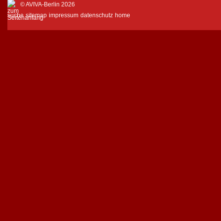
© AVIVA-Berlin 2026
suche
sitemap
impressum
datenschutz
home