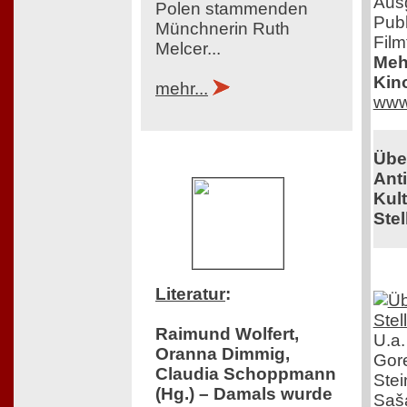
Aus
Polen stammenden
Publ
Münchnerin Ruth
Film
Melcer...
Mehr
Kin
mehr...
www
Übe
Ant
Kul
Stel
Literatur
:
Raimund Wolfert,
U.a.
Oranna Dimmig,
Gor
Claudia Schoppmann
Stei
(Hg.) – Damals wurde
Saša