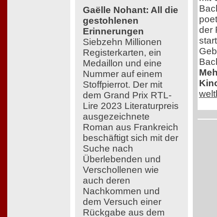
Bach
Gaëlle Nohant: All die
poe
gestohlenen
der 
Erinnerungen
star
Siebzehn Millionen
Geb
Registerkarten, ein
Bac
Medaillon und eine
Mehr
Nummer auf einem
Kin
Stoffpierrot. Der mit
wel
dem Grand Prix RTL-
Lire 2023 Literaturpreis
ausgezeichnete
Roman aus Frankreich
beschäftigt sich mit der
Suche nach
Überlebenden und
Verschollenen wie
auch deren
Nachkommen und
dem Versuch einer
Rückgabe aus dem