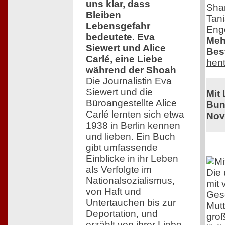
uns klar, dass
Shar
Bleiben
Tani
Lebensgefahr
Enge
bedeutete. Eva
Meh
Siewert und Alice
Best
Carlé, eine Liebe
hent
während der Shoah
Die Journalistin Eva
Siewert und die
Mit
Büroangestellte Alice
Bun
Carlé lernten sich etwa
Nov
1938 in Berlin kennen
und lieben. Ein Buch
gibt umfassende
Einblicke in ihr Leben
als Verfolgte im
Die 
Nationalsozialismus,
mit 
von Haft und
Gesc
Untertauchen bis zur
Mutt
Deportation, und
groß
erzählt von ihrer Liebe