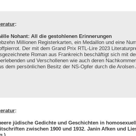
teratur
:
ëlle Nohant: All die gestohlenen Erinnerungen
ebzehn Millionen Registerkarten, ein Medaillon und eine N
offpierrot. Der mit dem Grand Prix RTL-Lire 2023 Literaturpr
sgezeichnete Roman aus Frankreich beschäftigt sich mit d
erlebenden und Verschollenen wie auch deren Nachkomme
s dem persönlichen Besitz der NS-Opfer durch die Arolsen 
teratur
:
eere jüdische Gedichte und Geschichten in homosexuel
itschriften zwischen 1900 und 1932. Janin Afken und Li
g.)