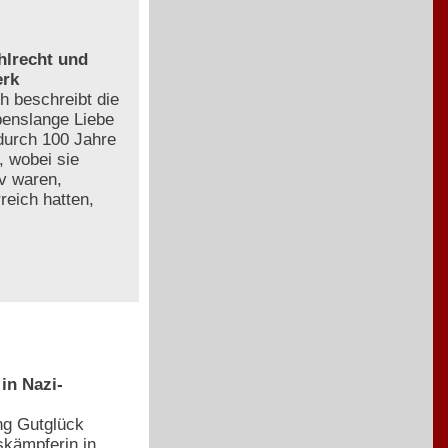
hlrecht und
erk
h beschreibt die
ebenslange Liebe
durch 100 Jahre
, wobei sie
iv waren,
reich hatten,
in Nazi-
ng Gutglück
kämpferin in