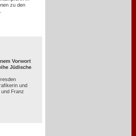
onen zu den
.
einem Vorwort
eihe Jüdische
Dresden
afikerin und
z und Franz