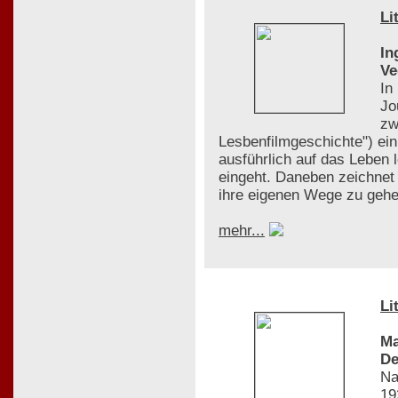
Li
In
Ve
In
Jo
zw
Lesbenfilmgeschichte") ei
ausführlich auf das Leben 
eingeht. Daneben zeichnet 
ihre eigenen Wege zu gehen
mehr...
Li
Ma
De
Na
19