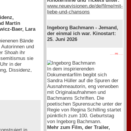
Kinotermine und Tickets unter:
www.neuevisionen.de/de/filme/mit-
liebe-und-chansons
idenz,
nd Martin
Ingeborg Bachmann - Jemand,
wicz-Baer, Lara
der einmal ich war. Kinostart:
25. Juni 2026
chienenen Bände
e Autorinnen und
er Shoah ihr
. . . . PR . . . .
isemitismus sie
Uhr in der
In dem inspirierenden
ng, Dissidenz,
Dokumentarfilm begibt sich
Sandra Hüller auf die Spuren der
Ausnahmeautorin, eng verwoben
mit Originalaufnahmen und
Bachmanns Schriften. Die
poetischen Spurensuche unter der
Regie von Regina Schilling startet
pünktlich zum 100. Geburtstag
von Ingeborg Bachmann.
Mehr zum Film, der Trailer,
onstruiert in