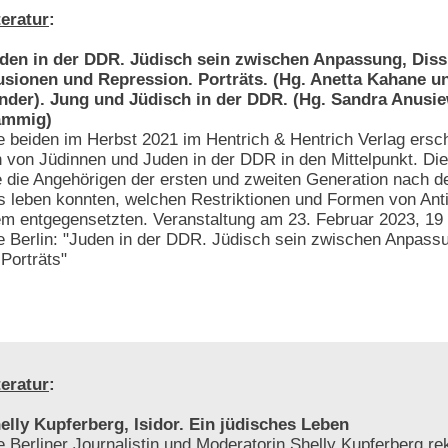
teratur
:
den in der DDR. Jüdisch sein zwischen Anpassung, Diss
lusionen und Repression. Porträts. (Hg. Anetta Kahane u
nder). Jung und Jüdisch in der DDR. (Hg. Sandra Anusie
ämmig)
e beiden im Herbst 2021 im Hentrich & Hentrich Verlag ers
en von Jüdinnen und Juden in der DDR in den Mittelpunkt. Di
 die Angehörigen der ersten und zweiten Generation nach d
s leben konnten, welchen Restriktionen und Formen von Ant
m entgegensetzten. Veranstaltung am 23. Februar 2023, 19 
 Berlin: "Juden in der DDR. Jüdisch sein zwischen Anpassu
Porträts"
teratur
:
elly Kupferberg, Isidor. Ein jüdisches Leben
e Berliner Journalistin und Moderatorin Shelly Kupferberg rek