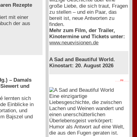
baren Rezepte
große Liebe, die sich traut, Fragen
zu stellen – und ein Paar, das
ert mit einer
bereit ist, neue Antworten zu
chbuch der aus
finden.
Mehr zum Film, der Trailer,
Kinotermine und Tickets unter:
www.neuevisionen.de
A Sad and Beautiful World.
Kinostart: 20. August 2026
g.) – Damals
. . . . PR . . . .
 Siewert und
Eine einzigartige
é lernten sich
Liebesgeschichte, die zwischen
de Einblicke in
Lachen und Weinen wandert und
rtation, und
einen unerschütterlichen
 im Bajszel und
Überlebensgeist verkörpert:
Humor als Antwort auf eine Welt,
die aus den Fugen geraten ist.