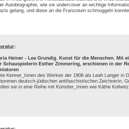
rer Autobiographie, wie sie undercover an wichtige Informati
zis gelang, und diese an die Franzosen schmuggeln konnte
teratur
:
ria Heiner - Lea Grundig. Kunst für die Menschen. Mit 
r Schauspielerin Esther Zimmering, erschienen in der R
niaturen
ele Kenner_Innen des Werkes der 1906 als Leah Langer in 
borenen deutsch-jüdischen antifaschistischen Zeichnerin, Gr
tellen sie in eine Reihe mit Künstler_Innen wie Käthe Kollwit
teratur
: