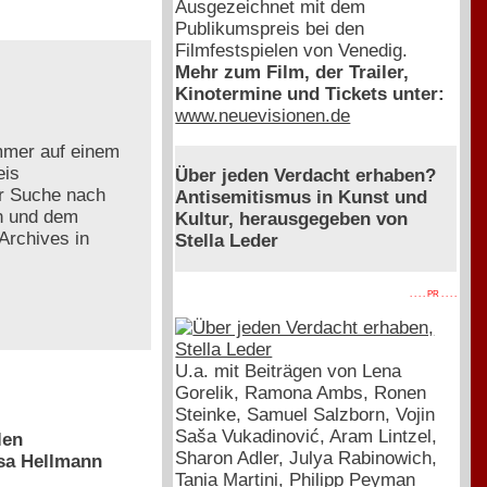
Ausgezeichnet mit dem
Publikumspreis bei den
Filmfestspielen von Venedig.
Mehr zum Film, der Trailer,
Kinotermine und Tickets unter:
www.neuevisionen.de
ummer auf einem
eis
Über jeden Verdacht erhaben?
er Suche nach
Antisemitismus in Kunst und
n und dem
Kultur, herausgegeben von
Archives in
Stella Leder
. . . . PR . . . .
U.a. mit Beiträgen von Lena
Gorelik, Ramona Ambs, Ronen
Steinke, Samuel Salzborn, Vojin
Saša Vukadinović, Aram Lintzel,
len
Sharon Adler, Julya Rabinowich,
esa Hellmann
Tania Martini, Philipp Peyman