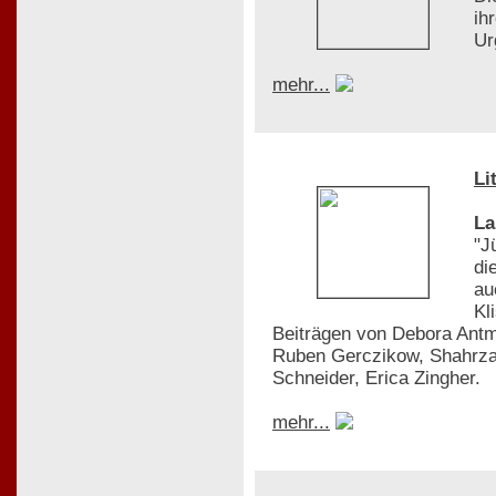
ih
Ur
mehr...
Li
La
"J
di
au
Kl
Beiträgen von Debora Antm
Ruben Gerczikow, Shahrza
Schneider, Erica Zingher.
mehr...