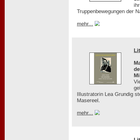
ih
Truppenbewegungen der Na
mehr...
Li
Ma
de
Mi
Vi
ge
Illustratorin Lea Grundig s
Masereel.
mehr...
Li