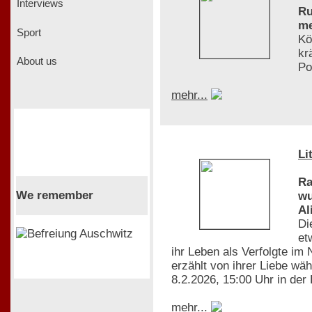
Interviews
Ru
me
Sport
Kö
kr
About us
Po
mehr...
Li
Ra
We remember
wu
Al
Di
et
ihr Leben als Verfolgte im
erzählt von ihrer Liebe wä
8.2.2026, 15:00 Uhr in der
mehr...