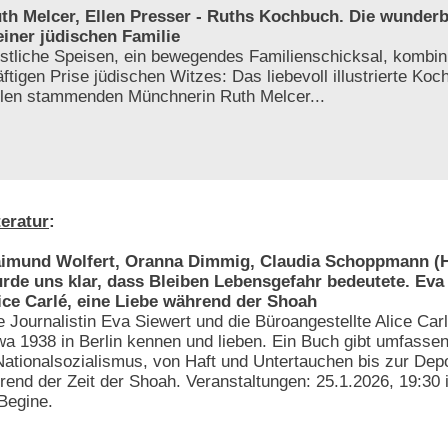
th Melcer, Ellen Presser - Ruths Kochbuch. Die wunder
iner jüdischen Familie
stliche Speisen, ein bewegendes Familienschicksal, kombini
äftigen Prise jüdischen Witzes: Das liebevoll illustrierte Ko
len stammenden Münchnerin Ruth Melcer...
teratur
:
imund Wolfert, Oranna Dimmig, Claudia Schoppmann (H
rde uns klar, dass Bleiben Lebensgefahr bedeutete. Eva
ice Carlé, eine Liebe während der Shoah
e Journalistin Eva Siewert und die Büroangestellte Alice Carl
wa 1938 in Berlin kennen und lieben. Ein Buch gibt umfassen
 Nationalsozialismus, von Haft und Untertauchen bis zur Depo
hrend der Zeit der Shoah. Veranstaltungen: 25.1.2026, 19:30
 Begine.