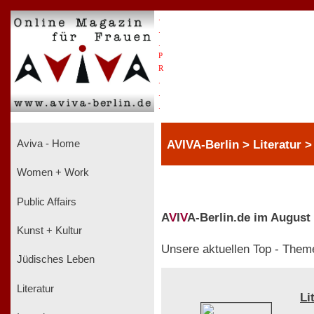
.
.
.
P
R
.
.
.
AVIVA-Berlin > Literatur 
Aviva - Home
Women + Work
Public Affairs
A
V
I
V
A-Berlin.de im August
Kunst + Kultur
Unsere aktuellen Top - Them
Jüdisches Leben
Literatur
Li