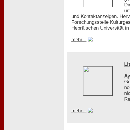
Di
un
und Kontaktanzeigen. Her
Forschungsstelle Kulturges
Hebräischen Universität in
mehr...
Li
Ay
Gu
no
ni
Re
mehr...