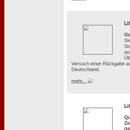
Li
Ga
Si
St
au
Üb
Versuch einer Rückgabe au
Deutschland.
mehr...
Li
Qu
Ze
(H