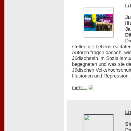
Li
Ju
Il
Ja
D
Di
stellen die Lebensrealität
Autoren fragen danach, wie
Jüdischsein im Sozialismu
begegneten und was sie de
Jüdischen Volkshochschule
Illusionen und Repression. 
mehr...
Li
Sh
Di