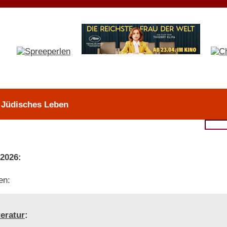
> Jüdisches Leben
 2026:
en:
teratur
: