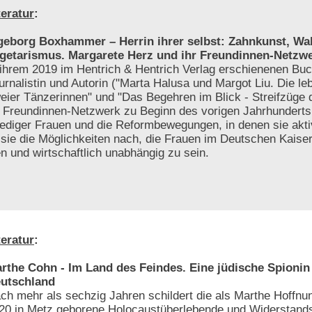
teratur
:
geborg Boxhammer – Herrin ihrer selbst: Zahnkunst, Wa
getarismus. Margarete Herz und ihr Freundinnen-Netzw
 ihrem 2019 im Hentrich & Hentrich Verlag erschienenen Buc
urnalistin und Autorin ("Marta Halusa und Margot Liu. Die l
eier Tänzerinnen" und "Das Begehren im Blick - Streifzüge 
n Freundinnen-Netzwerk zu Beginn des vorigen Jahrhunderts
lediger Frauen und die Reformbewegungen, in denen sie akt
sie die Möglichkeiten nach, die Frauen im Deutschen Kaiser
 und wirtschaftlich unabhängig zu sein.
teratur
:
rthe Cohn - Im Land des Feindes. Eine jüdische Spionin 
utschland
ch mehr als sechzig Jahren schildert die als Marthe Hoffnu
20 in Metz geborene Holocaustüberlebende und Widerstands