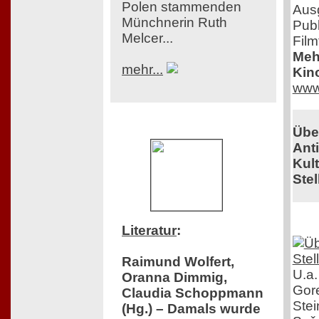
Polen stammenden
Aus
Münchnerin Ruth
Publ
Melcer...
Film
Mehr
mehr...
Kin
www
Übe
Ant
Kul
Stel
Literatur
:
Raimund Wolfert,
U.a.
Oranna Dimmig,
Gor
Claudia Schoppmann
Stei
(Hg.) – Damals wurde