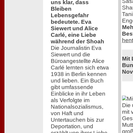
Saša
uns klar, dass
Shar
Bleiben
Tani
Lebensgefahr
Enge
bedeutete. Eva
Meh
Siewert und Alice
Best
Carlé, eine Liebe
hent
während der Shoah
Die Journalistin Eva
Siewert und die
Mit
Büroangestellte Alice
Bun
Carlé lernten sich etwa
Nov
1938 in Berlin kennen
und lieben. Ein Buch
gibt umfassende
Einblicke in ihr Leben
als Verfolgte im
Die 
Nationalsozialismus,
mit 
von Haft und
Gesc
Untertauchen bis zur
Mutt
Deportation, und
groß
erzählt von ihrer Liebe