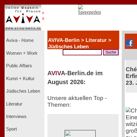
.
P
R
.
AVIVA-Berlin > Literatur >
Aviva - Home
Jüdisches Leben
Women + Work
Public Affairs
Chér
A
V
I
V
A-Berlin.de im
Erfi
Kunst + Kultur
August 2026:
23. 
Jüdisches Leben
Unsere aktuellen Top -
Literatur
Themen:
Ein
Interviews
witz
Sport
groß