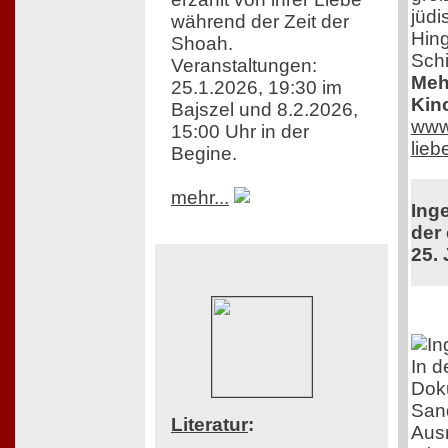
jüdi
während der Zeit der
Hing
Shoah.
Schi
Veranstaltungen:
Mehr
25.1.2026, 19:30 im
Kin
Bajszel und 8.2.2026,
www.
15:00 Uhr in der
lie
Begine.
mehr...
Ing
der 
25. 
In d
Doku
Sand
Literatur
:
Aus