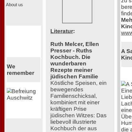
zu s
About us
bere
find
Mehr
Kin
Literatur
:
www
Ruth Melcer, Ellen
Presser - Ruths
A S
Kochbuch. Die
Kino
wunderbaren
We
Rezepte meiner
remember
jüdischen Familie
Köstliche Speisen, ein
bewegendes
Eine
Familienschicksal,
Lieb
kombiniert mit einer
Lac
kräftigen Prise
eine
jüdischen Witzes: Das
Über
liebevoll illustrierte
Humo
Kochbuch der aus
die 