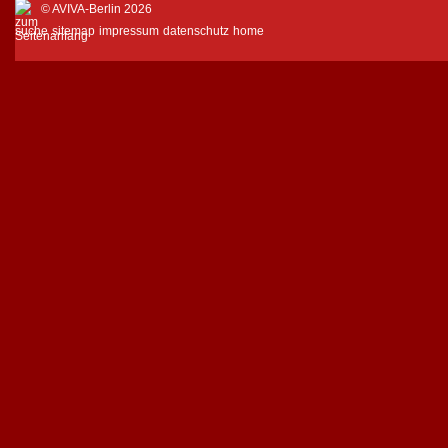
© AVIVA-Berlin 2026
suche
sitemap
impressum
datenschutz
home