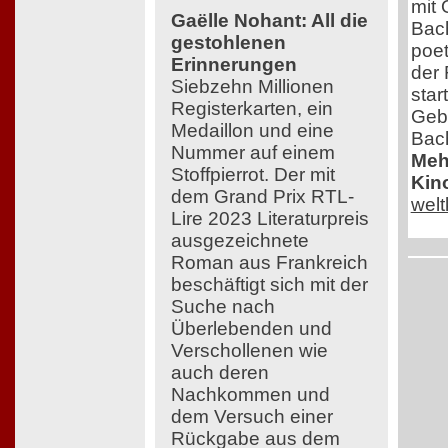
mit 
Gaëlle Nohant: All die
Bach
gestohlenen
poe
Erinnerungen
der 
Siebzehn Millionen
star
Registerkarten, ein
Geb
Medaillon und eine
Bac
Nummer auf einem
Mehr
Stoffpierrot. Der mit
Kin
dem Grand Prix RTL-
wel
Lire 2023 Literaturpreis
ausgezeichnete
Roman aus Frankreich
beschäftigt sich mit der
Suche nach
Überlebenden und
Verschollenen wie
auch deren
Nachkommen und
dem Versuch einer
Rückgabe aus dem