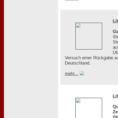
Li
Ga
Si
St
au
Üb
Versuch einer Rückgabe au
Deutschland.
mehr...
Li
Qu
Ze
(H