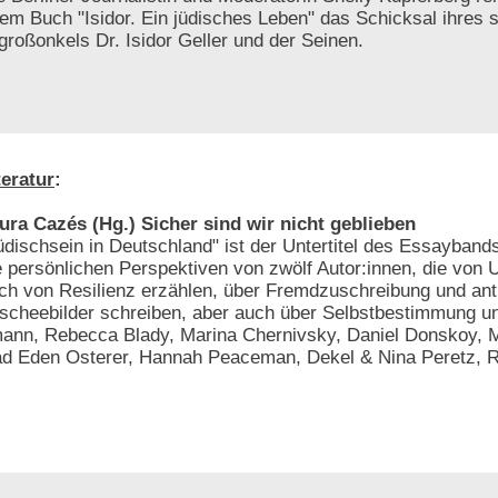
rem Buch "Isidor. Ein jüdisches Leben" das Schicksal ihres s
großonkels Dr. Isidor Geller und der Seinen.
teratur
:
ura Cazés (Hg.) Sicher sind wir nicht geblieben
üdischsein in Deutschland" ist der Untertitel des Essaybands
e persönlichen Perspektiven von zwölf Autor:innen, die von
ch von Resilienz erzählen, über Fremdzuschreibung und ant
ischeebilder schreiben, aber auch über Selbstbestimmung u
ann, Rebecca Blady, Marina Chernivsky, Daniel Donskoy, M
d Eden Osterer, Hannah Peaceman, Dekel & Nina Peretz, R