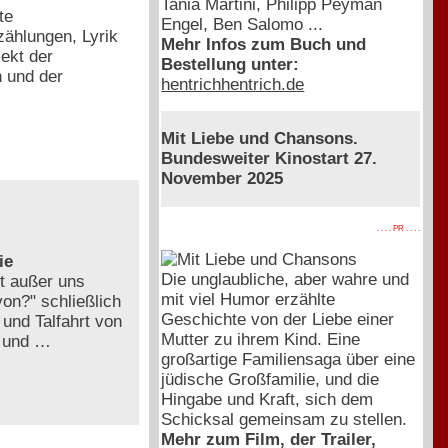
Tania Martini, Philipp Peyman
te
Engel, Ben Salomo ...
zählungen, Lyrik
Mehr Infos zum Buch und
ekt der
Bestellung unter:
n und der
hentrichhentrich.de
Mit Liebe und Chansons.
Bundesweiter Kinostart 27.
November 2025
. . . . PR . . . .
ie
Die unglaubliche, aber wahre und
t außer uns
mit viel Humor erzählte
von?" schließlich
Geschichte von der Liebe einer
 und Talfahrt von
Mutter zu ihrem Kind. Eine
ß und …
großartige Familiensaga über eine
jüdische Großfamilie, und die
Hingabe und Kraft, sich dem
Schicksal gemeinsam zu stellen.
Mehr zum Film, der Trailer,