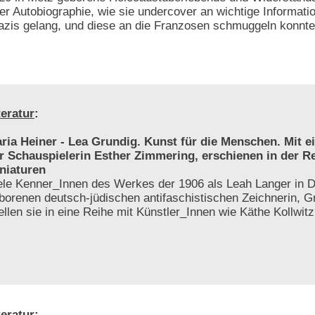
rer Autobiographie, wie sie undercover an wichtige Informati
zis gelang, und diese an die Franzosen schmuggeln konnte
teratur
:
ria Heiner - Lea Grundig. Kunst für die Menschen. Mit 
r Schauspielerin Esther Zimmering, erschienen in der R
niaturen
ele Kenner_Innen des Werkes der 1906 als Leah Langer in 
borenen deutsch-jüdischen antifaschistischen Zeichnerin, Gr
tellen sie in eine Reihe mit Künstler_Innen wie Käthe Kollwit
teratur
: