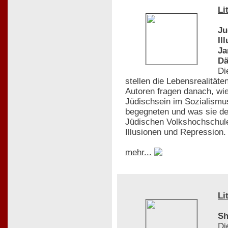
Li
Ju
Il
Ja
D
Di
stellen die Lebensrealität
Autoren fragen danach, wie
Jüdischsein im Sozialismu
begegneten und was sie de
Jüdischen Volkshochschule
Illusionen und Repression. 
mehr...
Li
Sh
Di