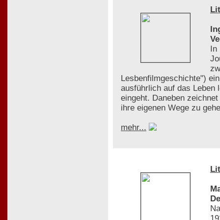
Li
In
Ve
In
Jo
zw
Lesbenfilmgeschichte") ei
ausführlich auf das Leben 
eingeht. Daneben zeichnet 
ihre eigenen Wege zu gehen
mehr...
Li
Ma
De
Na
19