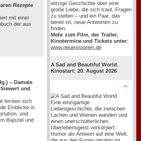
witzige Geschichte über eine
baren Rezepte
große Liebe, die sich traut, Fragen
zu stellen – und ein Paar, das
ert mit einer
bereit ist, neue Antworten zu
chbuch der aus
finden.
Mehr zum Film, der Trailer,
Kinotermine und Tickets unter:
www.neuevisionen.de
A Sad and Beautiful World.
Kinostart: 20. August 2026
g.) – Damals
. . . . PR . . . .
 Siewert und
é lernten sich
Eine einzigartige
de Einblicke in
Liebesgeschichte, die zwischen
rtation, und
Lachen und Weinen wandert und
 im Bajszel und
einen unerschütterlichen
Überlebensgeist verkörpert:
Humor als Antwort auf eine Welt,
die aus den Fugen geraten ist.