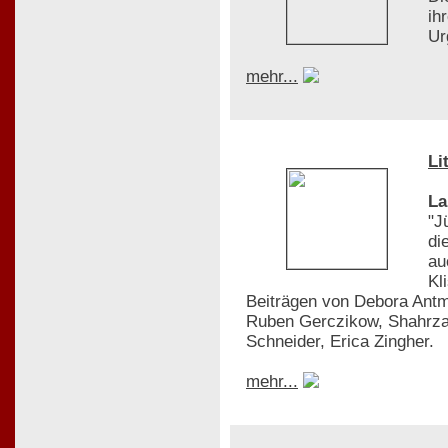
ih
Ur
mehr...
Li
La
"J
di
au
Kl
Beiträgen von Debora Antm
Ruben Gerczikow, Shahrza
Schneider, Erica Zingher.
mehr...