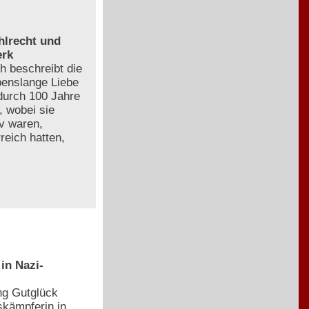
hlrecht und
erk
h beschreibt die
ebenslange Liebe
durch 100 Jahre
, wobei sie
iv waren,
reich hatten,
in Nazi-
ng Gutglück
kämpferin in