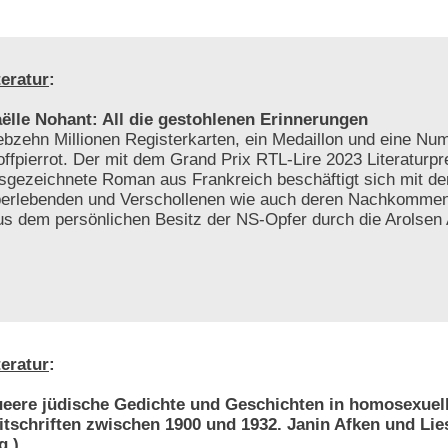
teratur
:
ëlle Nohant: All die gestohlenen Erinnerungen
ebzehn Millionen Registerkarten, ein Medaillon und eine N
offpierrot. Der mit dem Grand Prix RTL-Lire 2023 Literaturpr
sgezeichnete Roman aus Frankreich beschäftigt sich mit d
erlebenden und Verschollenen wie auch deren Nachkomme
s dem persönlichen Besitz der NS-Opfer durch die Arolsen 
teratur
:
eere jüdische Gedichte und Geschichten in homosexuel
itschriften zwischen 1900 und 1932. Janin Afken und Li
g.)