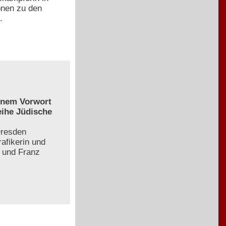
onen zu den
.
einem Vorwort
eihe Jüdische
Dresden
afikerin und
z und Franz