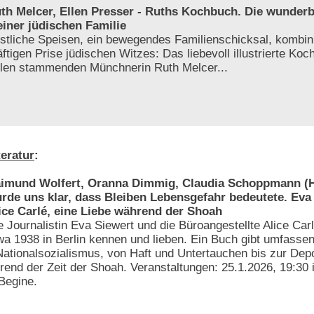
th Melcer, Ellen Presser - Ruths Kochbuch. Die wunder
iner jüdischen Familie
stliche Speisen, ein bewegendes Familienschicksal, kombini
äftigen Prise jüdischen Witzes: Das liebevoll illustrierte Ko
len stammenden Münchnerin Ruth Melcer...
teratur
:
imund Wolfert, Oranna Dimmig, Claudia Schoppmann (H
rde uns klar, dass Bleiben Lebensgefahr bedeutete. Eva
ice Carlé, eine Liebe während der Shoah
e Journalistin Eva Siewert und die Büroangestellte Alice Carl
wa 1938 in Berlin kennen und lieben. Ein Buch gibt umfassen
 Nationalsozialismus, von Haft und Untertauchen bis zur Depo
hrend der Zeit der Shoah. Veranstaltungen: 25.1.2026, 19:30
 Begine.