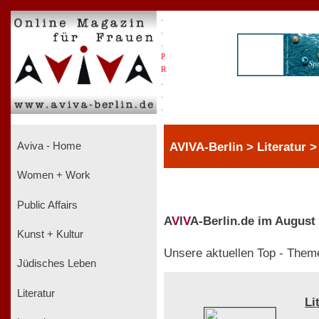
.
.
.
P
R
.
.
.
AVIVA-Berlin > Literatur 
Aviva - Home
Women + Work
Public Affairs
A
V
I
V
A-Berlin.de im August
Kunst + Kultur
Unsere aktuellen Top - Them
Jüdisches Leben
Literatur
Li