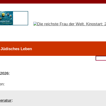
> Jüdisches Leben
 2026:
en:
teratur
: