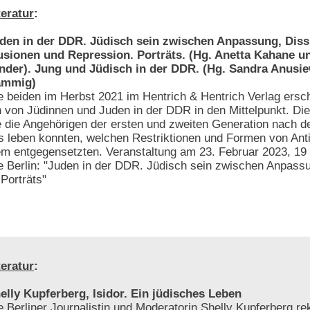
teratur
:
den in der DDR. Jüdisch sein zwischen Anpassung, Diss
lusionen und Repression. Porträts. (Hg. Anetta Kahane u
nder). Jung und Jüdisch in der DDR. (Hg. Sandra Anusie
ämmig)
e beiden im Herbst 2021 im Hentrich & Hentrich Verlag ers
en von Jüdinnen und Juden in der DDR in den Mittelpunkt. Di
 die Angehörigen der ersten und zweiten Generation nach d
s leben konnten, welchen Restriktionen und Formen von Ant
m entgegensetzten. Veranstaltung am 23. Februar 2023, 19 
 Berlin: "Juden in der DDR. Jüdisch sein zwischen Anpassu
Porträts"
teratur
:
elly Kupferberg, Isidor. Ein jüdisches Leben
e Berliner Journalistin und Moderatorin Shelly Kupferberg rek