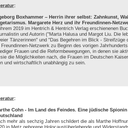
teratur
:
geborg Boxhammer – Herrin ihrer selbst: Zahnkunst, Wa
getarismus. Margarete Herz und ihr Freundinnen-Netzw
 ihrem 2019 im Hentrich & Hentrich Verlag erschienenen Buc
urnalistin und Autorin ("Marta Halusa und Margot Liu. Die l
eier Tänzerinnen" und "Das Begehren im Blick - Streifzüge 
n Freundinnen-Netzwerk zu Beginn des vorigen Jahrhunderts
lediger Frauen und die Reformbewegungen, in denen sie akt
sie die Möglichkeiten nach, die Frauen im Deutschen Kaiser
 und wirtschaftlich unabhängig zu sein.
teratur
:
rthe Cohn - Im Land des Feindes. Eine jüdische Spionin 
utschland
ch mehr als sechzig Jahren schildert die als Marthe Hoffnu
20 in Metz geborene Holocaustüberlebende und Widerstands