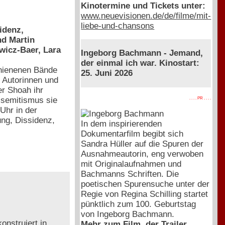
Kinotermine und Tickets unter:
www.neuevisionen.de/de/filme/mit-
liebe-und-chansons
idenz,
nd Martin
wicz-Baer, Lara
Ingeborg Bachmann - Jemand,
der einmal ich war. Kinostart:
chienenen Bände
25. Juni 2026
e Autorinnen und
er Shoah ihr
isemitismus sie
. . . . PR . . . .
Uhr in der
ng, Dissidenz,
In dem inspirierenden
Dokumentarfilm begibt sich
Sandra Hüller auf die Spuren der
Ausnahmeautorin, eng verwoben
mit Originalaufnahmen und
Bachmanns Schriften. Die
poetischen Spurensuche unter der
Regie von Regina Schilling startet
pünktlich zum 100. Geburtstag
von Ingeborg Bachmann.
onstruiert in
Mehr zum Film, der Trailer,