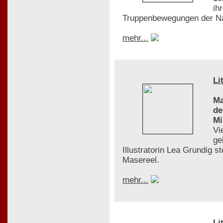
ih
Truppenbewegungen der Na
mehr...
Li
Ma
de
Mi
Vi
ge
Illustratorin Lea Grundig s
Masereel.
mehr...
Li