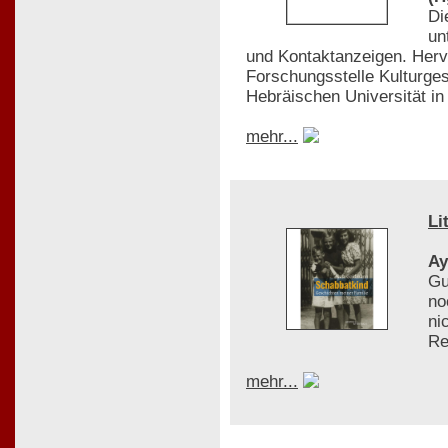
Di
un
und Kontaktanzeigen. Her
Forschungsstelle Kulturges
Hebräischen Universität in
mehr...
Li
Ay
Gu
no
ni
Re
mehr...