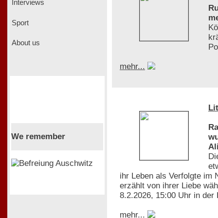
Interviews
Ru
me
Sport
Kö
kr
About us
Po
mehr...
Li
Ra
We remember
wu
Al
Di
et
ihr Leben als Verfolgte im
erzählt von ihrer Liebe wä
8.2.2026, 15:00 Uhr in der
mehr...