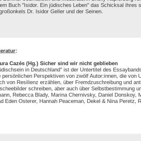
rem Buch "Isidor. Ein jüdisches Leben" das Schicksal ihres s
großonkels Dr. Isidor Geller und der Seinen.
teratur
:
ura Cazés (Hg.) Sicher sind wir nicht geblieben
üdischsein in Deutschland" ist der Untertitel des Essaybands
e persönlichen Perspektiven von zwölf Autor:innen, die von
ch von Resilienz erzählen, über Fremdzuschreibung und ant
ischeebilder schreiben, aber auch über Selbstbestimmung u
ann, Rebecca Blady, Marina Chernivsky, Daniel Donskoy, M
d Eden Osterer, Hannah Peaceman, Dekel & Nina Peretz, R