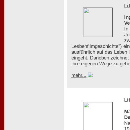
Li
In
Ve
In
Jo
zw
Lesbenfilmgeschichte") ei
ausführlich auf das Leben 
eingeht. Daneben zeichnet 
ihre eigenen Wege zu gehen
mehr...
Li
Ma
De
Na
19