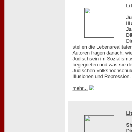
Li
Ju
Il
Ja
D
Di
stellen die Lebensrealität
Autoren fragen danach, wie
Jüdischsein im Sozialismu
begegneten und was sie de
Jüdischen Volkshochschule
Illusionen und Repression. 
mehr...
Li
Sh
Di