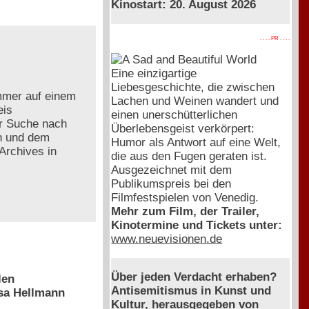
Kinostart: 20. August 2026
. . . . PR . . . .
Eine einzigartige
Liebesgeschichte, die zwischen
ummer auf einem
Lachen und Weinen wandert und
eis
einen unerschütterlichen
er Suche nach
Überlebensgeist verkörpert:
n und dem
Humor als Antwort auf eine Welt,
Archives in
die aus den Fugen geraten ist.
Ausgezeichnet mit dem
Publikumspreis bei den
Filmfestspielen von Venedig.
Mehr zum Film, der Trailer,
Kinotermine und Tickets unter:
www.neuevisionen.de
Über jeden Verdacht erhaben?
len
Antisemitismus in Kunst und
esa Hellmann
Kultur, herausgegeben von