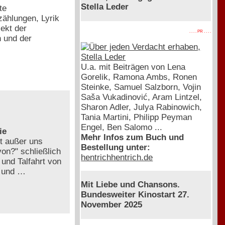
Stella Leder
te
zählungen, Lyrik
ekt der
. . . . PR . . . .
n und der
U.a. mit Beiträgen von Lena
Gorelik, Ramona Ambs, Ronen
Steinke, Samuel Salzborn, Vojin
Saša Vukadinović, Aram Lintzel,
Sharon Adler, Julya Rabinowich,
Tania Martini, Philipp Peyman
Engel, Ben Salomo ...
ie
Mehr Infos zum Buch und
t außer uns
Bestellung unter:
von?" schließlich
hentrichhentrich.de
 und Talfahrt von
ß und …
Mit Liebe und Chansons.
Bundesweiter Kinostart 27.
November 2025