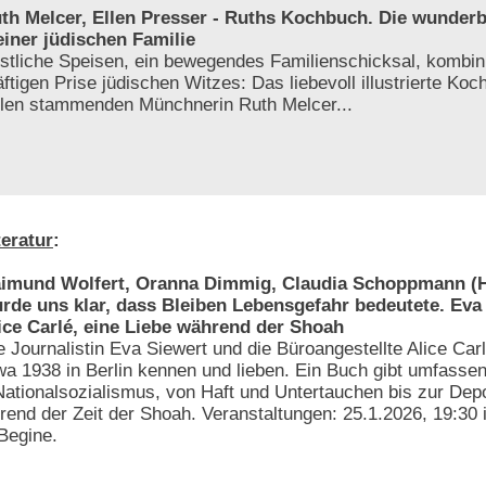
th Melcer, Ellen Presser - Ruths Kochbuch. Die wunder
iner jüdischen Familie
stliche Speisen, ein bewegendes Familienschicksal, kombini
äftigen Prise jüdischen Witzes: Das liebevoll illustrierte Ko
len stammenden Münchnerin Ruth Melcer...
teratur
:
imund Wolfert, Oranna Dimmig, Claudia Schoppmann (H
rde uns klar, dass Bleiben Lebensgefahr bedeutete. Eva
ice Carlé, eine Liebe während der Shoah
e Journalistin Eva Siewert und die Büroangestellte Alice Carl
wa 1938 in Berlin kennen und lieben. Ein Buch gibt umfassen
 Nationalsozialismus, von Haft und Untertauchen bis zur Depo
hrend der Zeit der Shoah. Veranstaltungen: 25.1.2026, 19:30
 Begine.