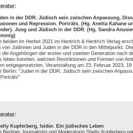
teratur
:
den in der DDR. Jüdisch sein zwischen Anpassung, Diss
lusionen und Repression. Porträts. (Hg. Anetta Kahane u
nder). Jung und Jüdisch in der DDR. (Hg. Sandra Anusie
ämmig)
e beiden im Herbst 2021 im Hentrich & Hentrich Verlag ers
en von Jüdinnen und Juden in der DDR in den Mittelpunkt. Di
 die Angehörigen der ersten und zweiten Generation nach d
s leben konnten, welchen Restriktionen und Formen von Ant
m entgegensetzten. Veranstaltung am 23. Februar 2023, 19 
 Berlin: "Juden in der DDR. Jüdisch sein zwischen Anpassu
Porträts"
teratur
:
elly Kupferberg, Isidor. Ein jüdisches Leben
e Berliner Journalistin und Moderatorin Shelly Kupferberg rek