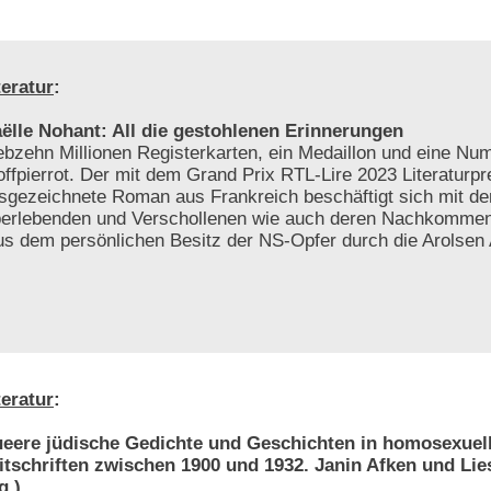
teratur
:
ëlle Nohant: All die gestohlenen Erinnerungen
ebzehn Millionen Registerkarten, ein Medaillon und eine N
offpierrot. Der mit dem Grand Prix RTL-Lire 2023 Literaturpr
sgezeichnete Roman aus Frankreich beschäftigt sich mit d
erlebenden und Verschollenen wie auch deren Nachkomme
s dem persönlichen Besitz der NS-Opfer durch die Arolsen 
teratur
:
eere jüdische Gedichte und Geschichten in homosexuel
itschriften zwischen 1900 und 1932. Janin Afken und Li
g.)