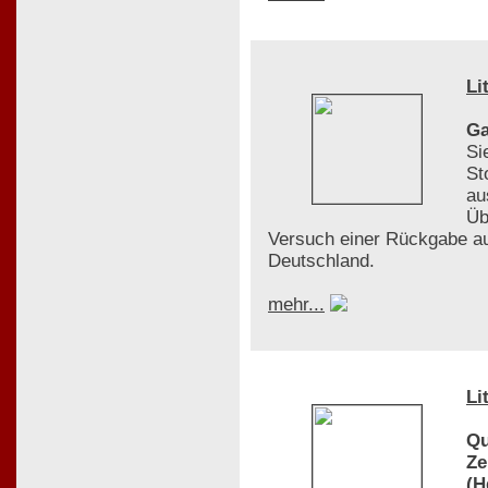
Li
Ga
Si
St
au
Üb
Versuch einer Rückgabe au
Deutschland.
mehr...
Li
Qu
Ze
(H