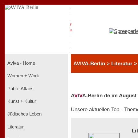
.
.
.
P
R
.
.
.
AVIVA-Berlin > Literatur 
Aviva - Home
Women + Work
Public Affairs
A
V
I
V
A-Berlin.de im August
Kunst + Kultur
Unsere aktuellen Top - Them
Jüdisches Leben
Literatur
Li