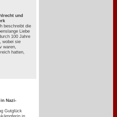
hlrecht und
erk
h beschreibt die
ebenslange Liebe
durch 100 Jahre
, wobei sie
iv waren,
reich hatten,
in Nazi-
ng Gutglück
kämpferin in