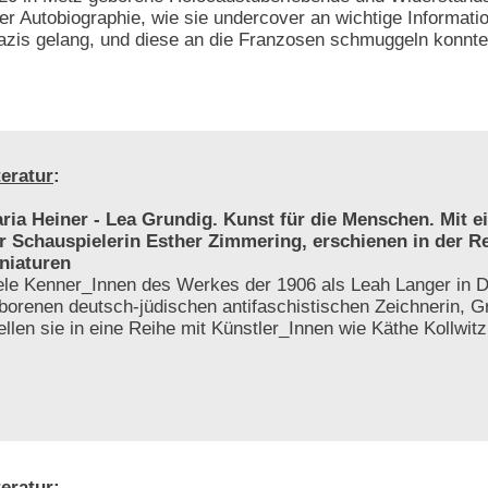
rer Autobiographie, wie sie undercover an wichtige Informati
zis gelang, und diese an die Franzosen schmuggeln konnte
teratur
:
ria Heiner - Lea Grundig. Kunst für die Menschen. Mit 
r Schauspielerin Esther Zimmering, erschienen in der R
niaturen
ele Kenner_Innen des Werkes der 1906 als Leah Langer in 
borenen deutsch-jüdischen antifaschistischen Zeichnerin, Gr
tellen sie in eine Reihe mit Künstler_Innen wie Käthe Kollwit
teratur
: