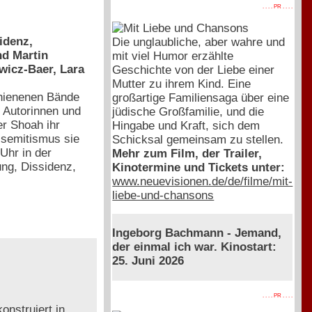
. . . . PR . . . .
idenz,
Die unglaubliche, aber wahre und
nd Martin
mit viel Humor erzählte
wicz-Baer, Lara
Geschichte von der Liebe einer
Mutter zu ihrem Kind. Eine
chienenen Bände
großartige Familiensaga über eine
e Autorinnen und
jüdische Großfamilie, und die
er Shoah ihr
Hingabe und Kraft, sich dem
isemitismus sie
Schicksal gemeinsam zu stellen.
Uhr in der
Mehr zum Film, der Trailer,
ng, Dissidenz,
Kinotermine und Tickets unter:
www.neuevisionen.de/de/filme/mit-
liebe-und-chansons
Ingeborg Bachmann - Jemand,
der einmal ich war. Kinostart:
25. Juni 2026
. . . . PR . . . .
onstruiert in