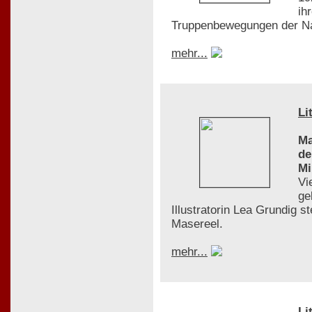
ih
Truppenbewegungen der Na
mehr...
Li
Ma
de
Mi
Vi
ge
Illustratorin Lea Grundig s
Masereel.
mehr...
Li