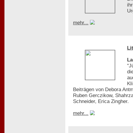
ih
Ur
mehr...
Li
La
"J
di
au
Kl
Beiträgen von Debora Antm
Ruben Gerczikow, Shahrza
Schneider, Erica Zingher.
mehr...