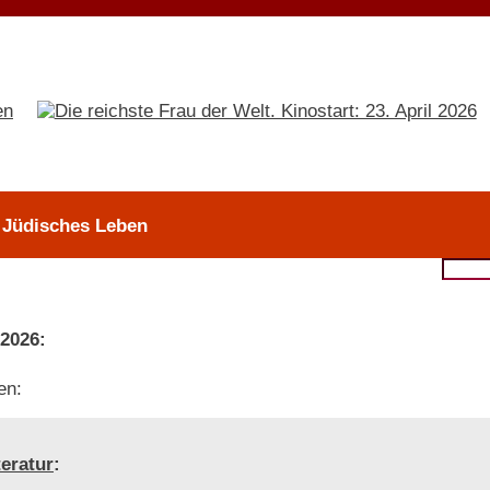
> Jüdisches Leben
 2026:
en:
teratur
: