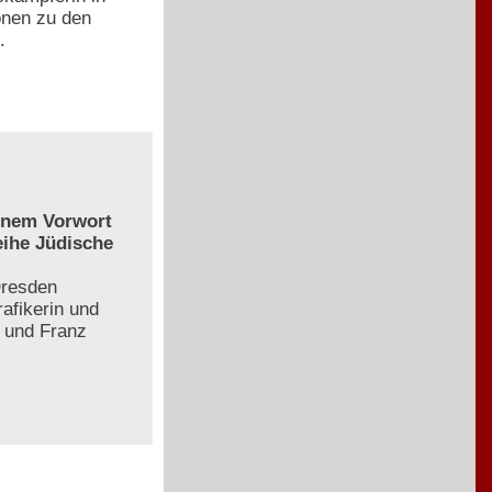
onen zu den
.
einem Vorwort
eihe Jüdische
Dresden
afikerin und
z und Franz