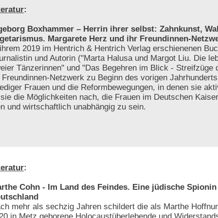
teratur
:
geborg Boxhammer – Herrin ihrer selbst: Zahnkunst, Wa
getarismus. Margarete Herz und ihr Freundinnen-Netzw
 ihrem 2019 im Hentrich & Hentrich Verlag erschienenen Buc
urnalistin und Autorin ("Marta Halusa und Margot Liu. Die l
eier Tänzerinnen" und "Das Begehren im Blick - Streifzüge 
n Freundinnen-Netzwerk zu Beginn des vorigen Jahrhunderts
lediger Frauen und die Reformbewegungen, in denen sie akt
sie die Möglichkeiten nach, die Frauen im Deutschen Kaiser
 und wirtschaftlich unabhängig zu sein.
teratur
:
rthe Cohn - Im Land des Feindes. Eine jüdische Spionin 
utschland
ch mehr als sechzig Jahren schildert die als Marthe Hoffnu
20 in Metz geborene Holocaustüberlebende und Widerstands