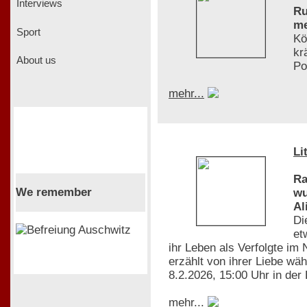
Interviews
Ru
me
Sport
Kö
kr
About us
Po
mehr...
Li
Ra
We remember
wu
Al
Di
et
ihr Leben als Verfolgte im
erzählt von ihrer Liebe wä
8.2.2026, 15:00 Uhr in der
mehr...