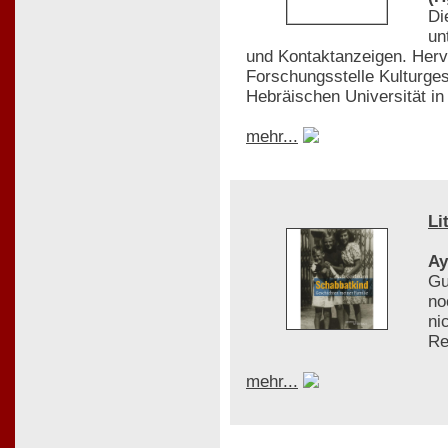
Di
un
und Kontaktanzeigen. Her
Forschungsstelle Kulturges
Hebräischen Universität in
mehr...
Li
Ay
Gu
no
ni
Re
mehr...