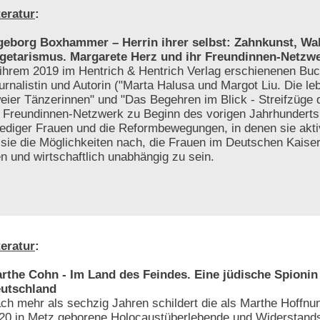
teratur
:
geborg Boxhammer – Herrin ihrer selbst: Zahnkunst, Wa
getarismus. Margarete Herz und ihr Freundinnen-Netzw
 ihrem 2019 im Hentrich & Hentrich Verlag erschienenen Buc
urnalistin und Autorin ("Marta Halusa und Margot Liu. Die l
eier Tänzerinnen" und "Das Begehren im Blick - Streifzüge 
n Freundinnen-Netzwerk zu Beginn des vorigen Jahrhunderts
lediger Frauen und die Reformbewegungen, in denen sie akt
sie die Möglichkeiten nach, die Frauen im Deutschen Kaiser
 und wirtschaftlich unabhängig zu sein.
teratur
:
rthe Cohn - Im Land des Feindes. Eine jüdische Spionin 
utschland
ch mehr als sechzig Jahren schildert die als Marthe Hoffnu
20 in Metz geborene Holocaustüberlebende und Widerstands