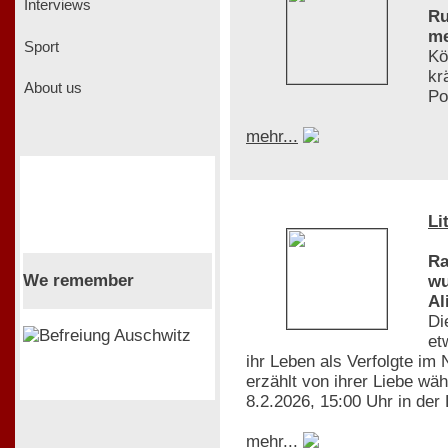
Interviews
Ru
me
Sport
Kö
kr
About us
Po
mehr...
Li
Ra
We remember
wu
Al
Di
et
ihr Leben als Verfolgte im
erzählt von ihrer Liebe wä
8.2.2026, 15:00 Uhr in der
mehr...