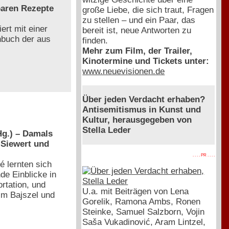
baren Rezepte
große Liebe, die sich traut, Fragen
zu stellen – und ein Paar, das
ert mit einer
bereit ist, neue Antworten zu
chbuch der aus
finden.
Mehr zum Film, der Trailer,
Kinotermine und Tickets unter:
www.neuevisionen.de
Über jeden Verdacht erhaben?
Antisemitismus in Kunst und
Kultur, herausgegeben von
Stella Leder
g.) – Damals
 Siewert und
. . . . PR . . . .
é lernten sich
de Einblicke in
rtation, und
U.a. mit Beiträgen von Lena
 im Bajszel und
Gorelik, Ramona Ambs, Ronen
Steinke, Samuel Salzborn, Vojin
Saša Vukadinović, Aram Lintzel,