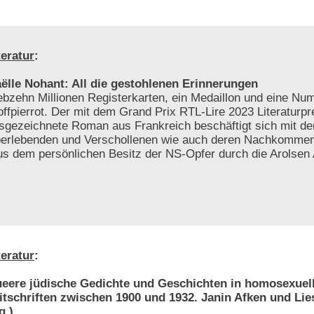
teratur
:
ëlle Nohant: All die gestohlenen Erinnerungen
ebzehn Millionen Registerkarten, ein Medaillon und eine N
offpierrot. Der mit dem Grand Prix RTL-Lire 2023 Literaturpr
sgezeichnete Roman aus Frankreich beschäftigt sich mit d
erlebenden und Verschollenen wie auch deren Nachkomme
s dem persönlichen Besitz der NS-Opfer durch die Arolsen 
teratur
:
eere jüdische Gedichte und Geschichten in homosexuel
itschriften zwischen 1900 und 1932. Janin Afken und Li
g.)