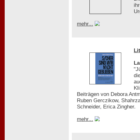
ih
Ur
mehr...
Li
La
"J
di
au
Kl
Beiträgen von Debora Antm
Ruben Gerczikow, Shahrza
Schneider, Erica Zingher.
mehr...