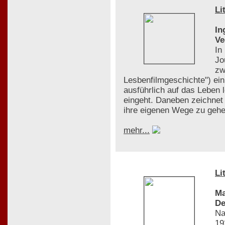
Li
In
Ve
In
Jo
zw
Lesbenfilmgeschichte") ei
ausführlich auf das Leben 
eingeht. Daneben zeichnet 
ihre eigenen Wege zu gehen
mehr...
Li
Ma
De
Na
19