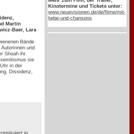
Mehr zum Film, der Trailer,
Kinotermine und Tickets unter:
www.neuevisionen.de/de/filme/mit-
idenz,
liebe-und-chansons
nd Martin
wicz-Baer, Lara
chienenen Bände
e Autorinnen und
er Shoah ihr
isemitismus sie
Uhr in der
ng, Dissidenz,
onstruiert in