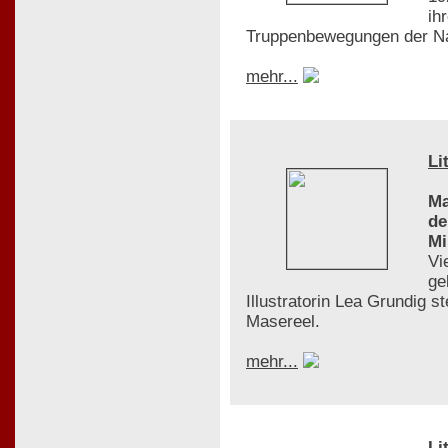
ih
Truppenbewegungen der Na
mehr...
Li
Ma
de
Mi
Vi
ge
Illustratorin Lea Grundig s
Masereel.
mehr...
Li