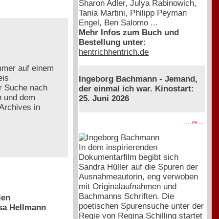
Sharon Adler, Julya Rabinowich,
Tania Martini, Philipp Peyman
Engel, Ben Salomo ...
Mehr Infos zum Buch und
Bestellung unter:
hentrichhentrich.de
ummer auf einem
eis
Ingeborg Bachmann - Jemand,
er Suche nach
der einmal ich war. Kinostart:
n und dem
25. Juni 2026
Archives in
. . . . PR . . . .
In dem inspirierenden
Dokumentarfilm begibt sich
Sandra Hüller auf die Spuren der
Ausnahmeautorin, eng verwoben
mit Originalaufnahmen und
Bachmanns Schriften. Die
len
poetischen Spurensuche unter der
esa Hellmann
Regie von Regina Schilling startet