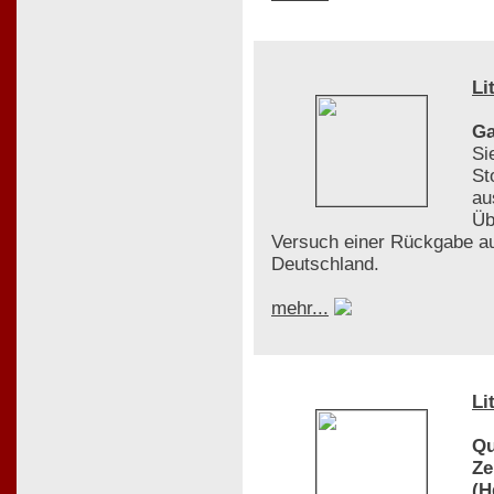
Li
Ga
Si
St
au
Üb
Versuch einer Rückgabe au
Deutschland.
mehr...
Li
Qu
Ze
(H