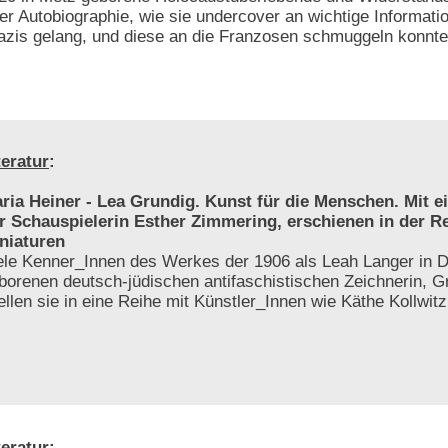
rer Autobiographie, wie sie undercover an wichtige Informati
zis gelang, und diese an die Franzosen schmuggeln konnte
teratur
:
ria Heiner - Lea Grundig. Kunst für die Menschen. Mit 
r Schauspielerin Esther Zimmering, erschienen in der R
niaturen
ele Kenner_Innen des Werkes der 1906 als Leah Langer in 
borenen deutsch-jüdischen antifaschistischen Zeichnerin, Gr
tellen sie in eine Reihe mit Künstler_Innen wie Käthe Kollwit
teratur
: