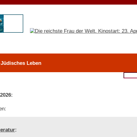
> Jüdisches Leben
 2026:
en:
teratur
: