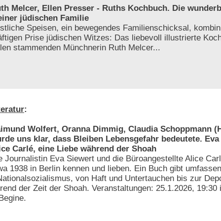
th Melcer, Ellen Presser - Ruths Kochbuch. Die wunder
iner jüdischen Familie
stliche Speisen, ein bewegendes Familienschicksal, kombini
äftigen Prise jüdischen Witzes: Das liebevoll illustrierte Ko
len stammenden Münchnerin Ruth Melcer...
teratur
:
imund Wolfert, Oranna Dimmig, Claudia Schoppmann (H
rde uns klar, dass Bleiben Lebensgefahr bedeutete. Eva
ice Carlé, eine Liebe während der Shoah
e Journalistin Eva Siewert und die Büroangestellte Alice Carl
wa 1938 in Berlin kennen und lieben. Ein Buch gibt umfassen
 Nationalsozialismus, von Haft und Untertauchen bis zur Depo
hrend der Zeit der Shoah. Veranstaltungen: 25.1.2026, 19:30
 Begine.