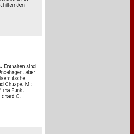
chillernden
. Enthalten sind
 Unbehagen, aber
isemitische
nd Chuzpe. Mit
irna Funk,
ichard C.