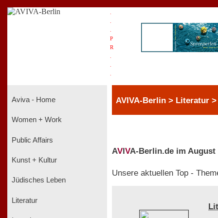
.
.
.
P
R
.
.
.
AVIVA-Berlin > Literatur 
Aviva - Home
Women + Work
Public Affairs
A
V
I
V
A-Berlin.de im August
Kunst + Kultur
Unsere aktuellen Top - Them
Jüdisches Leben
Literatur
Li