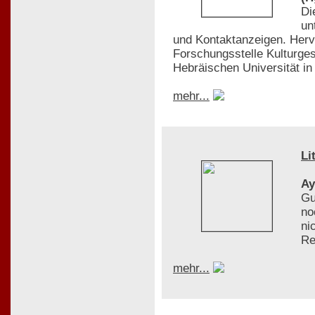
Di
un
und Kontaktanzeigen. Her
Forschungsstelle Kulturges
Hebräischen Universität in
mehr...
Li
Ay
Gu
no
ni
Re
mehr...