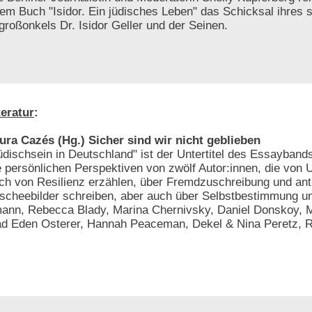
rem Buch "Isidor. Ein jüdisches Leben" das Schicksal ihres s
großonkels Dr. Isidor Geller und der Seinen.
teratur
:
ura Cazés (Hg.) Sicher sind wir nicht geblieben
üdischsein in Deutschland" ist der Untertitel des Essaybands
e persönlichen Perspektiven von zwölf Autor:innen, die von
ch von Resilienz erzählen, über Fremdzuschreibung und ant
ischeebilder schreiben, aber auch über Selbstbestimmung u
ann, Rebecca Blady, Marina Chernivsky, Daniel Donskoy, M
d Eden Osterer, Hannah Peaceman, Dekel & Nina Peretz, R