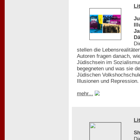
Li
Ju
Il
Ja
D
Di
stellen die Lebensrealität
Autoren fragen danach, wie
Jüdischsein im Sozialismu
begegneten und was sie de
Jüdischen Volkshochschule
Illusionen und Repression. 
mehr...
Li
Sh
Di