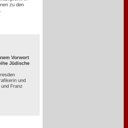
onen zu den
.
einem Vorwort
eihe Jüdische
Dresden
afikerin und
z und Franz