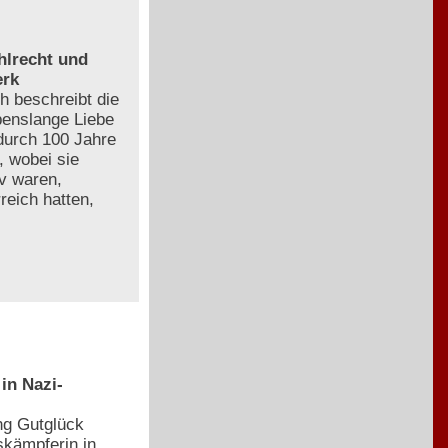
hlrecht und
erk
h beschreibt die
ebenslange Liebe
durch 100 Jahre
, wobei sie
iv waren,
reich hatten,
in Nazi-
ng Gutglück
kämpferin in