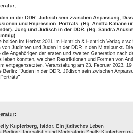
teratur
:
den in der DDR. Jüdisch sein zwischen Anpassung, Diss
lusionen und Repression. Porträts. (Hg. Anetta Kahane u
nder). Jung und Jüdisch in der DDR. (Hg. Sandra Anusie
ämmig)
e beiden im Herbst 2021 im Hentrich & Hentrich Verlag ers
en von Jüdinnen und Juden in der DDR in den Mittelpunkt. Di
 die Angehörigen der ersten und zweiten Generation nach d
s leben konnten, welchen Restriktionen und Formen von Ant
m entgegensetzten. Veranstaltung am 23. Februar 2023, 19 
 Berlin: "Juden in der DDR. Jüdisch sein zwischen Anpassu
Porträts"
teratur
:
elly Kupferberg, Isidor. Ein jüdisches Leben
e Berliner Journalistin und Moderatorin Shelly Kupferberg rek