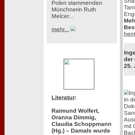
Shar
Polen stammenden
Tani
Münchnerin Ruth
Enge
Melcer...
Meh
Best
mehr...
hent
Ing
der 
25. 
Literatur
:
In d
Doku
Raimund Wolfert,
Sand
Oranna Dimmig,
Aus
Claudia Schoppmann
mit 
(Hg.) – Damals wurde
Bach