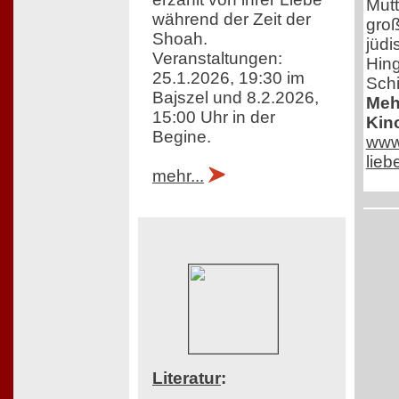
Mutt
während der Zeit der
groß
Shoah.
jüdi
Veranstaltungen:
Hing
25.1.2026, 19:30 im
Schi
Bajszel und 8.2.2026,
Mehr
15:00 Uhr in der
Kin
Begine.
www.
lie
mehr...
Literatur
: