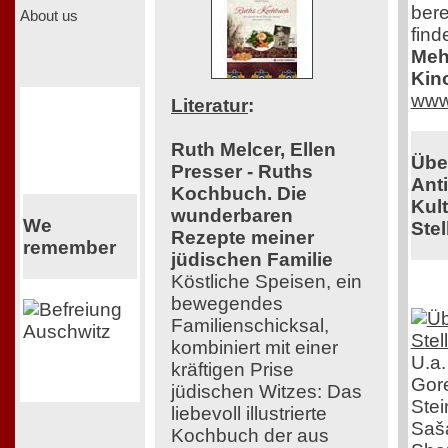
bere
About us
find
Mehr
Kin
www
Literatur
:
Ruth Melcer, Ellen
Übe
Presser - Ruths
Ant
Kochbuch. Die
Kul
wunderbaren
We
Stel
Rezepte meiner
remember
jüdischen Familie
Köstliche Speisen, ein
bewegendes
Familienschicksal,
kombiniert mit einer
U.a.
kräftigen Prise
Gor
jüdischen Witzes: Das
Stei
liebevoll illustrierte
Saša
Kochbuch der aus