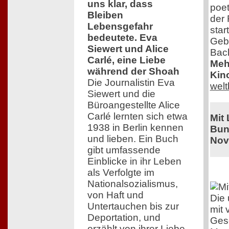
uns klar, dass
poe
Bleiben
der 
Lebensgefahr
star
bedeutete. Eva
Geb
Siewert und Alice
Bac
Carlé, eine Liebe
Mehr
während der Shoah
Kin
Die Journalistin Eva
wel
Siewert und die
Büroangestellte Alice
Carlé lernten sich etwa
Mit
1938 in Berlin kennen
Bun
und lieben. Ein Buch
Nov
gibt umfassende
Einblicke in ihr Leben
als Verfolgte im
Nationalsozialismus,
von Haft und
Die 
Untertauchen bis zur
mit 
Deportation, und
Gesc
erzählt von ihrer Liebe