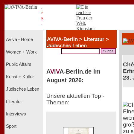
.
P
R
.
AVIVA-Berlin > Literatur >
Aviva - Home
Jüdisches Leben
Women + Work
Chér
Public Affairs
Erfi
A
V
I
V
A-Berlin.de im
Kunst + Kultur
23. 
August 2026:
Jüdisches Leben
Unsere aktuellen Top -
Literatur
Themen:
Ein
Interviews
witz
groß
Sport
zu s