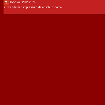
© AVIVA-Berlin 2026
suche
sitemap
impressum
datenschutz
home