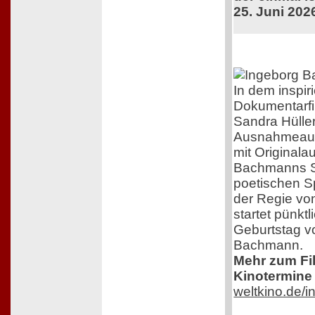
25. Juni 202
In dem inspir
Dokumentarfi
Sandra Hüller
Ausnahmeaut
mit Original
Bachmanns Sc
poetischen S
der Regie von
startet pünkt
Geburtstag v
Bachmann.
Mehr zum Film
Kinotermine 
weltkino.de/