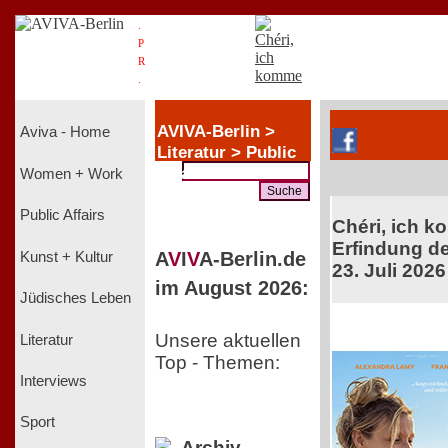
.
P
R
.
AVIVA-Berlin >
Aviva - Home
Literatur > Public
Affairs
Women + Work
Public Affairs
Chéri, ich k
Erfindung de
A
V
I
V
A-Berlin.de
Kunst + Kultur
23. Juli 2026
im August 2026:
Jüdisches Leben
Unsere aktuellen
Literatur
Top - Themen:
Interviews
Sport
Archiv