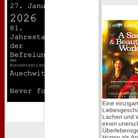
Eine einzigar
Liebesgeschi
Lachen und 
einen unersch
Überlebensgei
Humor als Ant