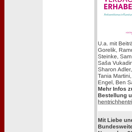
U.a. mit Beit
Gorelik, Ra
Steinke, Samu
Saša Vukadin
Sharon Adler
Tania Martini
Engel, Ben Sa
Mehr Infos 
Bestellung u
hentrichhentr
Mit Liebe u
Bundesweiter