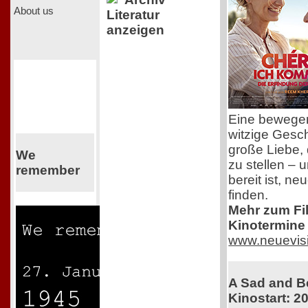
About us
Literatur
anzeigen
Eine bewege
witzige Gesch
große Liebe, 
We
zu stellen – 
remember
bereit ist, n
finden.
Mehr zum Film
Kinotermine 
www.neuevis
A Sad and Be
Kinostart: 2