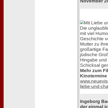
November 2
Die unglaubl
mit viel Humo
Geschichte v
Mutter zu ihr
großartige F
jüdische Groß
Hingabe und 
Schicksal ge
Mehr zum Film
Kinotermine 
www.neuevisi
liebe-und-ch
Ingeborg Ba
der einmal ic