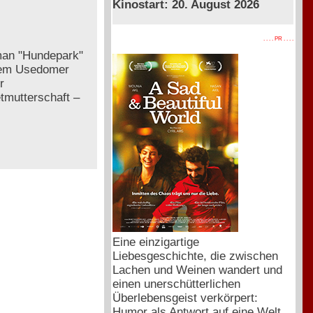
Kinostart: 20. August 2026
. . . . PR . . . .
oman "Hundepark"
 dem Usedomer
r
tmutterschaft –
Eine einzigartige
Liebesgeschichte, die zwischen
Lachen und Weinen wandert und
einen unerschütterlichen
Überlebensgeist verkörpert:
Humor als Antwort auf eine Welt,