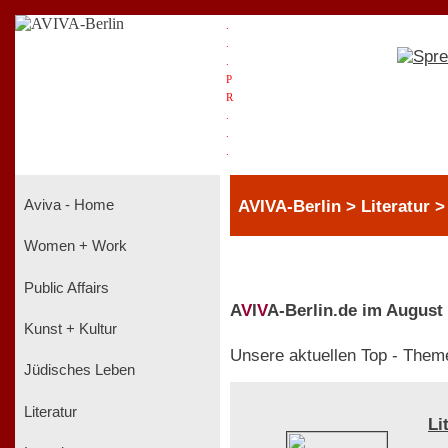
.
.
.
P
R
.
.
.
AVIVA-Berlin > Literatur >
Aviva - Home
Women + Work
Public Affairs
A
V
I
V
A-Berlin.de im August
Kunst + Kultur
Unsere aktuellen Top - Them
Jüdisches Leben
Literatur
Li