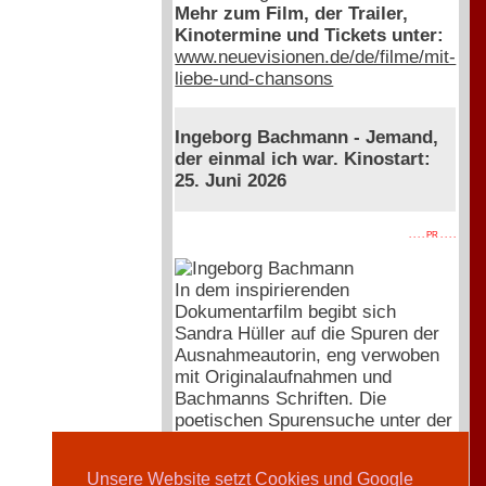
Mehr zum Film, der Trailer,
Kinotermine und Tickets unter:
www.neuevisionen.de/de/filme/mit-
liebe-und-chansons
Ingeborg Bachmann - Jemand,
der einmal ich war. Kinostart:
25. Juni 2026
. . . . PR . . . .
In dem inspirierenden
Dokumentarfilm begibt sich
Sandra Hüller auf die Spuren der
Ausnahmeautorin, eng verwoben
mit Originalaufnahmen und
Bachmanns Schriften. Die
poetischen Spurensuche unter der
Regie von Regina Schilling startet
pünktlich zum 100. Geburtstag
Unsere Website setzt Cookies und Google
von Ingeborg Bachmann.