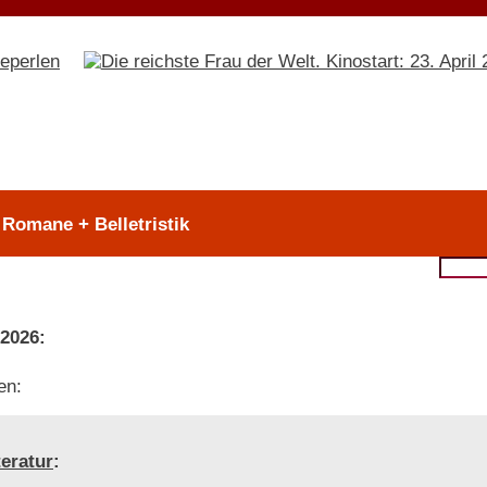
 Romane + Belletristik
 2026:
en:
teratur
: