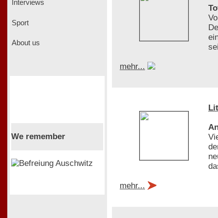
Interviews
To
Vo
Sport
De
ei
About us
se
mehr...
Li
An
We remember
Vi
de
ne
da
mehr...