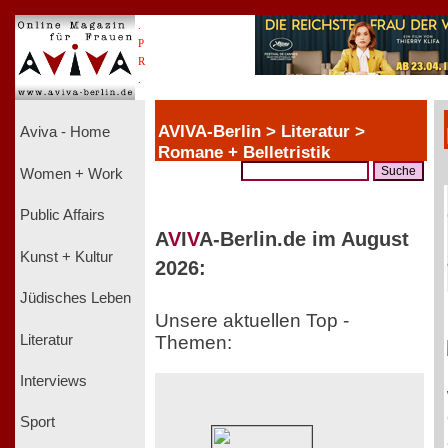
.
P
R
.
AVIVA-Berlin > Literatur >
Aviva - Home
Romane + Belletristik
Women + Work
Public Affairs
A
V
I
V
A-Berlin.de im August
Kunst + Kultur
2026:
Jüdisches Leben
Unsere aktuellen Top -
Literatur
Themen:
Interviews
Sport