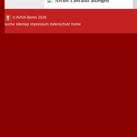
Archiv Literatur anzeigen
© AVIVA-Berlin 2026
suche
sitemap
impressum
datenschutz
home