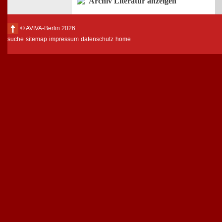
Archiv Literatur anzeigen
© AVIVA-Berlin 2026
suche
sitemap
impressum
datenschutz
home