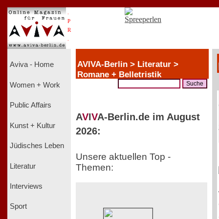
.
P
R
.
AVIVA-Berlin > Literatur >
Aviva - Home
Romane + Belletristik
Women + Work
Public Affairs
A
V
I
V
A-Berlin.de im August
Kunst + Kultur
2026:
Jüdisches Leben
Unsere aktuellen Top -
Literatur
Themen:
Interviews
Sport