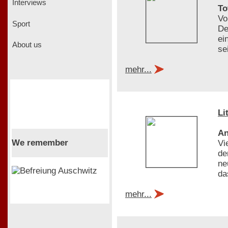
Interviews
To
Vo
Sport
De
ei
About us
se
mehr...
Li
An
We remember
Vi
de
ne
da
mehr...