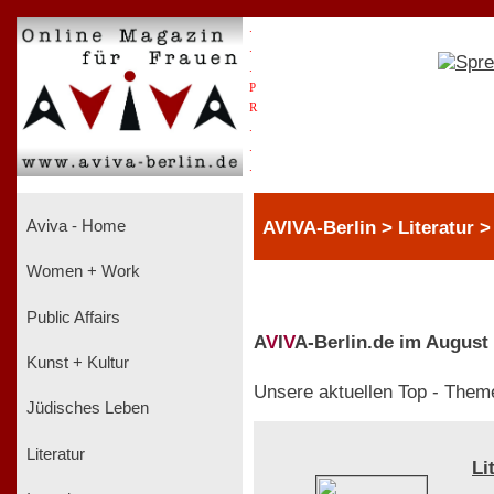
.
.
.
P
R
.
.
.
AVIVA-Berlin > Literatur >
Aviva - Home
Women + Work
Public Affairs
A
V
I
V
A-Berlin.de im August
Kunst + Kultur
Unsere aktuellen Top - Them
Jüdisches Leben
Literatur
Li