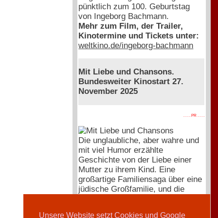
pünktlich zum 100. Geburtstag
von Ingeborg Bachmann.
Mehr zum Film, der Trailer,
Kinotermine und Tickets unter:
weltkino.de/ingeborg-bachmann
Mit Liebe und Chansons.
Bundesweiter Kinostart 27.
November 2025
. . . . PR . . . .
Die unglaubliche, aber wahre und
mit viel Humor erzählte
Geschichte von der Liebe einer
Mutter zu ihrem Kind. Eine
großartige Familiensaga über eine
jüdische Großfamilie, und die
Hingabe und Kraft, sich dem
Schicksal gemeinsam zu stellen.
Unsere Website setzt Cookies und Google