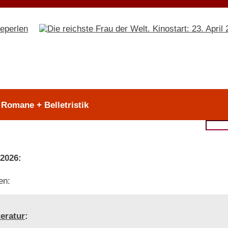
 Romane + Belletristik
 2026:
en:
teratur
: