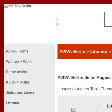
.
.
.
P
R
.
.
.
AVIVA-Berlin > Literatur >
Aviva - Home
Women + Work
Public Affairs
A
V
I
V
A-Berlin.de im August
Kunst + Kultur
Unsere aktuellen Top - Them
Jüdisches Leben
Literatur
Li