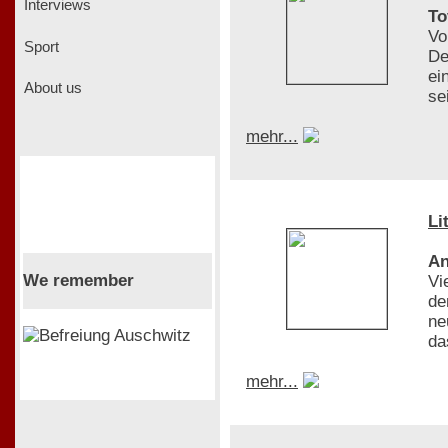
Interviews
To
Vo
Sport
De
ei
About us
se
mehr...
Li
An
We remember
Vi
de
ne
da
mehr...