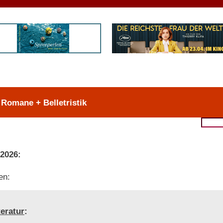
 Romane + Belletristik
 2026:
en:
teratur
: