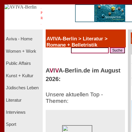
.
P
R
.
AVIVA-Berlin > Literatur >
Aviva - Home
Romane + Belletristik
Women + Work
Public Affairs
A
V
I
V
A-Berlin.de im August
Kunst + Kultur
2026:
Jüdisches Leben
Unsere aktuellen Top -
Literatur
Themen:
Interviews
Sport