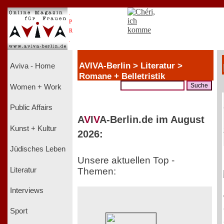
.
P
R
.
AVIVA-Berlin > Literatur >
Aviva - Home
Romane + Belletristik
Women + Work
Public Affairs
A
V
I
V
A-Berlin.de im August
Kunst + Kultur
2026:
Jüdisches Leben
Unsere aktuellen Top -
Literatur
Themen:
Interviews
Sport