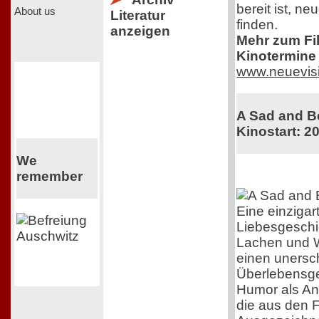
bereit ist, n
About us
Literatur
finden.
anzeigen
Mehr zum Film
Kinotermine 
www.neuevis
A Sad and Be
Kinostart: 2
We
remember
Eine einzigar
Liebesgeschi
Lachen und 
einen unersch
Überlebensgei
Humor als Ant
die aus den F