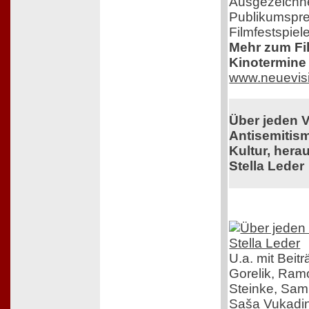
Ausgezeichne
Publikumspre
Filmfestspiel
Mehr zum Film
Kinotermine 
www.neuevis
Über jeden 
Antisemitis
Kultur, her
Stella Leder
U.a. mit Beit
Gorelik, Ra
Steinke, Samu
Saša Vukadin