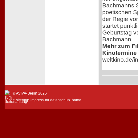
Bachmanns Sc
poetischen S
der Regie von
startet pünkt
Geburtstag v
Bachmann.
Mehr zum Film
Kinotermine 
weltkino.de/
© AVIVA-Berlin 2026
suche
sitemap
impressum
datenschutz
home