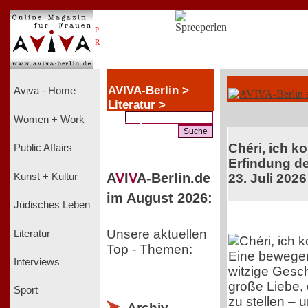
.
P
R
.
AVIVA-Berlin >
Aviva - Home
Literatur >
Youngsters
Women + Work
Chéri, ich k
Public Affairs
Erfindung de
A
V
I
V
A-Berlin.de
Kunst + Kultur
23. Juli 2026
im August 2026:
Jüdisches Leben
Unsere aktuellen
Literatur
Top - Themen:
Eine bewege
Interviews
witzige Gesch
große Liebe, 
Sport
zu stellen – 
Archiv