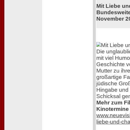
Mit Liebe u
Bundesweiter
November 2
Die unglaubl
mit viel Humo
Geschichte v
Mutter zu ihr
großartige F
jüdische Groß
Hingabe und 
Schicksal ge
Mehr zum Film
Kinotermine 
www.neuevisi
liebe-und-ch