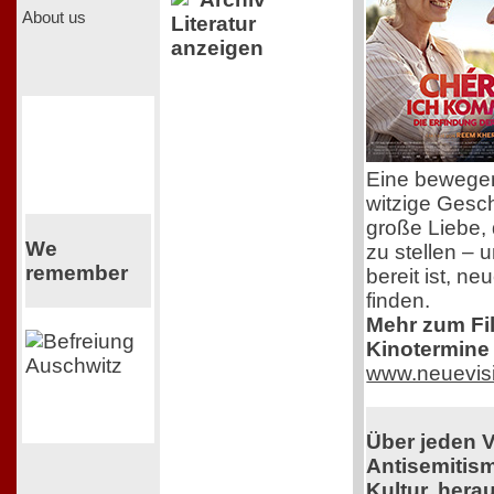
About us
Literatur
anzeigen
Eine bewege
witzige Gesch
große Liebe, 
We
zu stellen – 
remember
bereit ist, n
finden.
Mehr zum Film
Kinotermine 
www.neuevis
Über jeden 
Antisemitis
Kultur, her