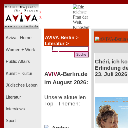
.
P
R
.
AVIVA-Berlin >
Aviva - Home
Literatur >
Youngsters
Women + Work
Chéri, ich k
Public Affairs
Erfindung de
A
V
I
V
A-Berlin.de
Kunst + Kultur
23. Juli 2026
im August 2026:
Jüdisches Leben
Unsere aktuellen
Literatur
Top - Themen:
Interviews
Sport
Archiv