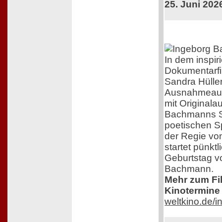
25. Juni 202
In dem inspir
Dokumentarfi
Sandra Hüller
Ausnahmeaut
mit Original
Bachmanns Sc
poetischen S
der Regie von
startet pünkt
Geburtstag v
Bachmann.
Mehr zum Film
Kinotermine 
weltkino.de/