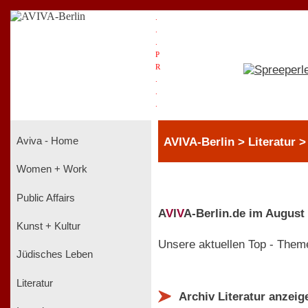
.
.
.
P
R
.
.
.
AVIVA-Berlin > Literatur 
Aviva - Home
Women + Work
Public Affairs
A
V
I
V
A-Berlin.de im August
Kunst + Kultur
Unsere aktuellen Top - Them
Jüdisches Leben
Literatur
Archiv Literatur anzeig