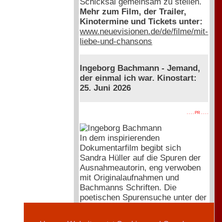
Schicksal gemeinsam zu stellen.
Mehr zum Film, der Trailer,
Kinotermine und Tickets unter:
www.neuevisionen.de/de/filme/mit-
liebe-und-chansons
Ingeborg Bachmann - Jemand,
der einmal ich war. Kinostart:
25. Juni 2026
. . . . PR . . . .
In dem inspirierenden
Dokumentarfilm begibt sich
Sandra Hüller auf die Spuren der
Ausnahmeautorin, eng verwoben
mit Originalaufnahmen und
Bachmanns Schriften. Die
poetischen Spurensuche unter der
Regie von Regina Schilling startet
pünktlich zum 100. Geburtstag