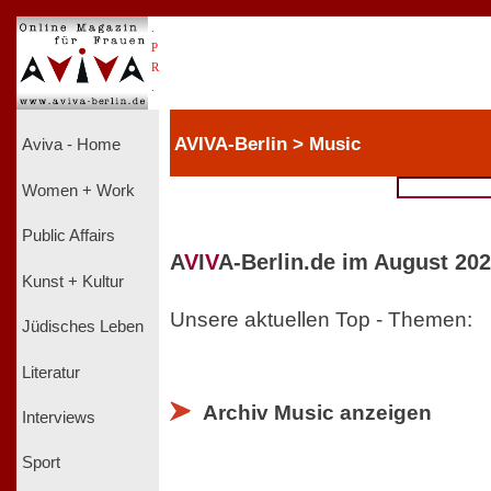
.
P
R
.
AVIVA-Berlin > Music
Aviva - Home
Women + Work
Public Affairs
A
V
I
V
A-Berlin.de im August 202
Kunst + Kultur
Unsere aktuellen Top - Themen:
Jüdisches Leben
Literatur
Archiv Music anzeigen
Interviews
Sport