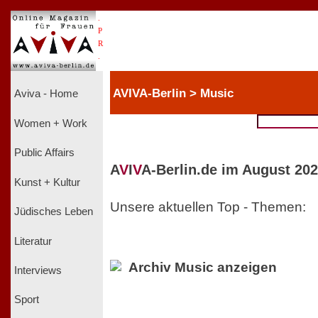
.
P
R
.
AVIVA-Berlin > Music
Aviva - Home
Women + Work
Public Affairs
A
V
I
V
A-Berlin.de im August 202
Kunst + Kultur
Unsere aktuellen Top - Themen:
Jüdisches Leben
Literatur
Archiv Music anzeigen
Interviews
Sport