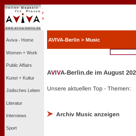
.
P
R
.
AVIVA-Berlin > Music
Aviva - Home
Women + Work
Public Affairs
A
V
I
V
A-Berlin.de im August 202
Kunst + Kultur
Unsere aktuellen Top - Themen:
Jüdisches Leben
Literatur
Archiv Music anzeigen
Interviews
Sport