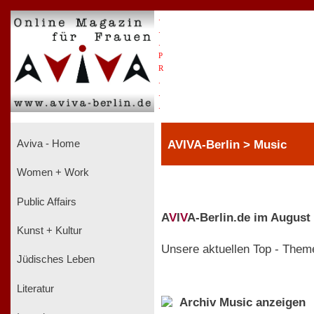
.
.
.
P
R
.
.
.
AVIVA-Berlin > Music
Aviva - Home
Women + Work
Public Affairs
A
V
I
V
A-Berlin.de im August
Kunst + Kultur
Unsere aktuellen Top - Them
Jüdisches Leben
Literatur
Archiv Music anzeigen