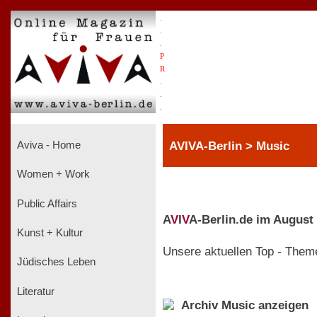
.
.
.
P
R
.
.
.
AVIVA-Berlin > Music
Aviva - Home
Women + Work
Public Affairs
A
V
I
V
A-Berlin.de im August
Kunst + Kultur
Unsere aktuellen Top - Them
Jüdisches Leben
Literatur
Archiv Music anzeigen