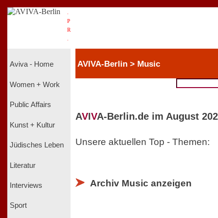
.
P
R
.
AVIVA-Berlin > Music
Aviva - Home
Women + Work
Public Affairs
A
V
I
V
A-Berlin.de im August 202
Kunst + Kultur
Unsere aktuellen Top - Themen:
Jüdisches Leben
Literatur
Archiv Music anzeigen
Interviews
Sport