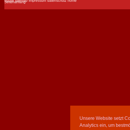
suche
sitemap
impressum
datenschutz
home
Unsere Website setzt C
Analytics ein, um bestmö