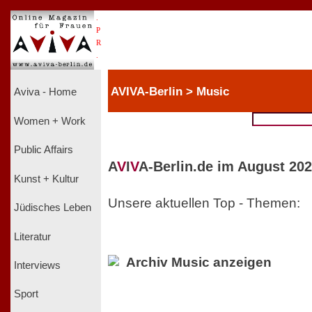
.
P
R
.
AVIVA-Berlin > Music
Aviva - Home
Women + Work
Public Affairs
A
V
I
V
A-Berlin.de im August 202
Kunst + Kultur
Unsere aktuellen Top - Themen:
Jüdisches Leben
Literatur
Archiv Music anzeigen
Interviews
Sport