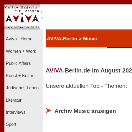
.
P
R
.
AVIVA-Berlin > Music
Aviva - Home
Women + Work
Public Affairs
A
V
I
V
A-Berlin.de im August 202
Kunst + Kultur
Unsere aktuellen Top - Themen:
Jüdisches Leben
Literatur
Archiv Music anzeigen
Interviews
Sport