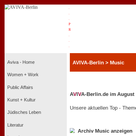
.
.
.
P
R
.
.
.
AVIVA-Berlin > Music
Aviva - Home
Women + Work
Public Affairs
A
V
I
V
A-Berlin.de im August
Kunst + Kultur
Unsere aktuellen Top - Them
Jüdisches Leben
Literatur
Archiv Music anzeigen