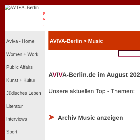
.
P
R
.
AVIVA-Berlin > Music
Aviva - Home
Women + Work
Public Affairs
A
V
I
V
A-Berlin.de im August 202
Kunst + Kultur
Unsere aktuellen Top - Themen:
Jüdisches Leben
Literatur
Archiv Music anzeigen
Interviews
Sport