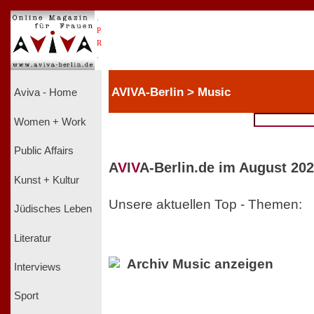
.
P
R
.
AVIVA-Berlin > Music
Aviva - Home
Women + Work
Public Affairs
A
V
I
V
A-Berlin.de im August 202
Kunst + Kultur
Unsere aktuellen Top - Themen:
Jüdisches Leben
Literatur
Archiv Music anzeigen
Interviews
Sport