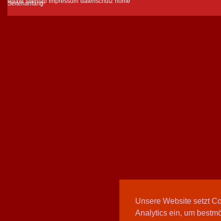
suche
sitemap
impressum
datenschutz
home
Unsere Website setzt C
Analytics ein, um bestmö