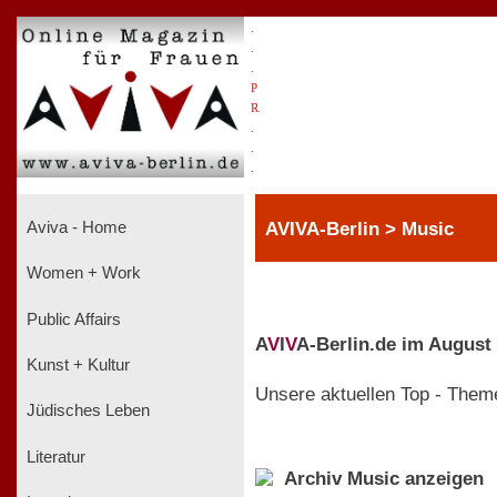
.
.
.
P
R
.
.
.
AVIVA-Berlin > Music
Aviva - Home
Women + Work
Public Affairs
A
V
I
V
A-Berlin.de im August
Kunst + Kultur
Unsere aktuellen Top - Them
Jüdisches Leben
Literatur
Archiv Music anzeigen