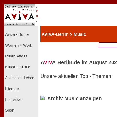
.
P
R
.
AVIVA-Berlin > Music
Aviva - Home
Women + Work
Public Affairs
A
V
I
V
A-Berlin.de im August 202
Kunst + Kultur
Unsere aktuellen Top - Themen:
Jüdisches Leben
Literatur
Archiv Music anzeigen
Interviews
Sport