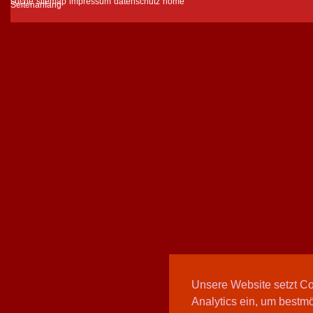
suche
sitemap
impressum
datenschutz
home
Unsere Website setzt C
Analytics ein, um bestmö