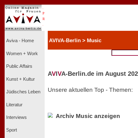
.
P
R
.
AVIVA-Berlin > Music
Aviva - Home
Women + Work
Public Affairs
A
V
I
V
A-Berlin.de im August 202
Kunst + Kultur
Unsere aktuellen Top - Themen:
Jüdisches Leben
Literatur
Archiv Music anzeigen
Interviews
Sport