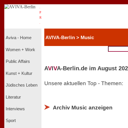
.
P
R
.
AVIVA-Berlin > Music
Aviva - Home
Women + Work
Public Affairs
A
V
I
V
A-Berlin.de im August 202
Kunst + Kultur
Unsere aktuellen Top - Themen:
Jüdisches Leben
Literatur
Archiv Music anzeigen
Interviews
Sport