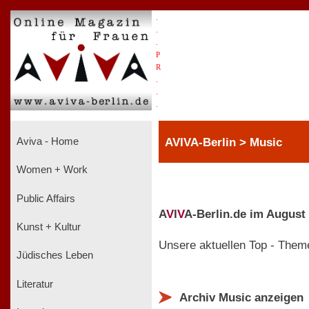
.
.
.
P
R
.
.
.
AVIVA-Berlin > Music
Aviva - Home
Women + Work
Public Affairs
A
V
I
V
A-Berlin.de im August
Kunst + Kultur
Unsere aktuellen Top - Them
Jüdisches Leben
Literatur
Archiv Music anzeigen