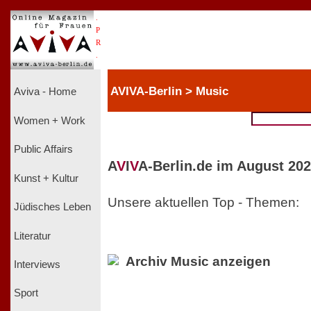
.
P
R
.
AVIVA-Berlin > Music
Aviva - Home
Women + Work
Public Affairs
A
V
I
V
A-Berlin.de im August 202
Kunst + Kultur
Unsere aktuellen Top - Themen:
Jüdisches Leben
Literatur
Archiv Music anzeigen
Interviews
Sport