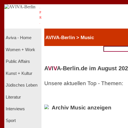
.
P
R
.
AVIVA-Berlin > Music
Aviva - Home
Women + Work
Public Affairs
A
V
I
V
A-Berlin.de im August 202
Kunst + Kultur
Unsere aktuellen Top - Themen:
Jüdisches Leben
Literatur
Archiv Music anzeigen
Interviews
Sport