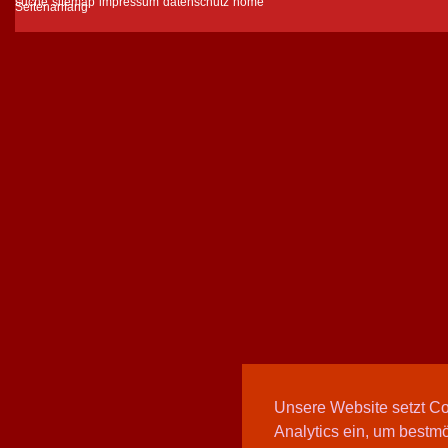
suche
sitemap
impressum
datenschutz
home
Unsere Website setzt C
Analytics ein, um bestmö