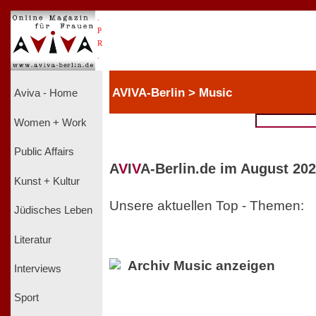
.
P
R
.
AVIVA-Berlin > Music
Aviva - Home
Women + Work
Public Affairs
A
V
I
V
A-Berlin.de im August 202
Kunst + Kultur
Unsere aktuellen Top - Themen:
Jüdisches Leben
Literatur
Archiv Music anzeigen
Interviews
Sport