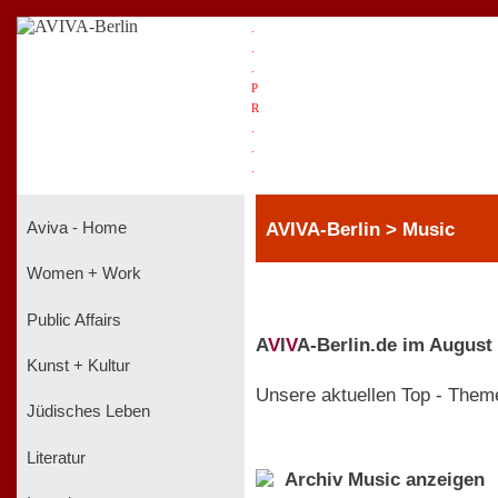
.
.
.
P
R
.
.
.
AVIVA-Berlin > Music
Aviva - Home
Women + Work
Public Affairs
A
V
I
V
A-Berlin.de im August
Kunst + Kultur
Unsere aktuellen Top - Them
Jüdisches Leben
Literatur
Archiv Music anzeigen