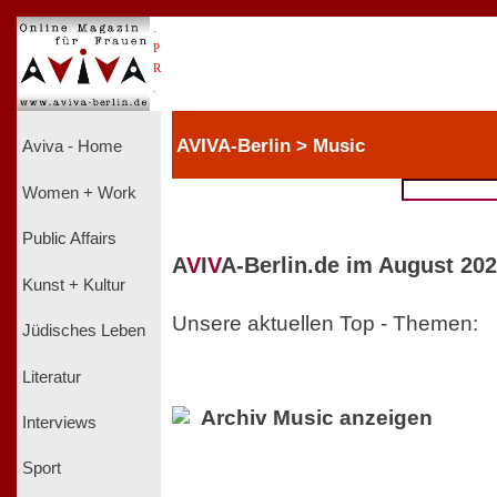
.
P
R
.
AVIVA-Berlin > Music
Aviva - Home
Women + Work
Public Affairs
A
V
I
V
A-Berlin.de im August 202
Kunst + Kultur
Unsere aktuellen Top - Themen:
Jüdisches Leben
Literatur
Archiv Music anzeigen
Interviews
Sport