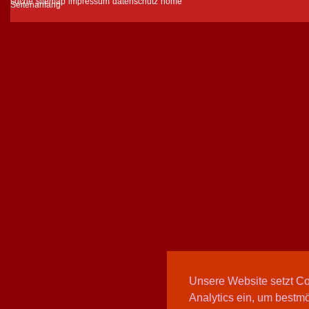
suche
sitemap
impressum
datenschutz
home
Unsere Website setzt C
Analytics ein, um bestmö