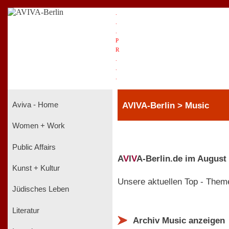
.
.
.
P
R
.
.
.
AVIVA-Berlin > Music
Aviva - Home
Women + Work
Public Affairs
A
V
I
V
A-Berlin.de im August
Kunst + Kultur
Unsere aktuellen Top - Them
Jüdisches Leben
Literatur
Archiv Music anzeigen